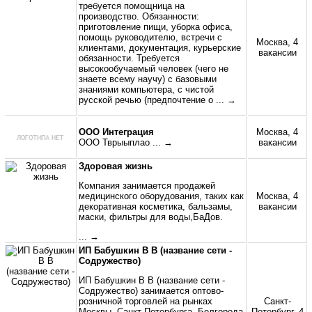
требуется помощница на
производство. Обязанности:
приготовление пищи, уборка офиса,
помощь руководителю, встречи с
Москва, 4
клиентами, документация, курьерские
вакансии
обязанности. Требуется
высокообучаемый человек (чего не
знаете всему научу) с базовыми
знаниями компьютера, с чистой
русской речью (предпочтение о
... →
ООО Интеграция
Москва, 4
ООО Тврыыплао
... →
вакансии
Здоровая жизнь
Компания занимается продажей
медицинского оборудования, таких как
Москва, 4
декоративная косметика, бальзамы,
вакансии
маски, фильтры для воды,БаДов.
... →
ИП Бабушкин В В (название сети -
Содружество)
ИП Бабушкин В В (название сети -
Содружество) занимается оптово-
розничной торговлей на рынках
Санкт-
Москвы, Санкт-Петербурга, Белгорода
Петербург, 4