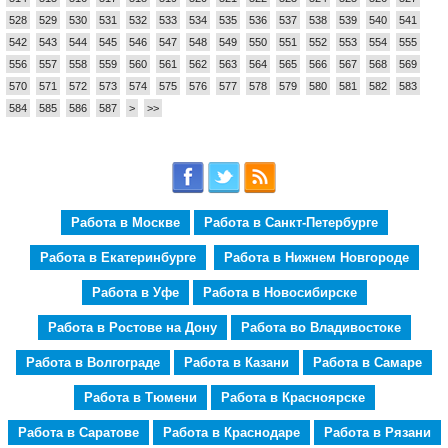
528
529
530
531
532
533
534
535
536
537
538
539
540
541
542
543
544
545
546
547
548
549
550
551
552
553
554
555
556
557
558
559
560
561
562
563
564
565
566
567
568
569
570
571
572
573
574
575
576
577
578
579
580
581
582
583
584
585
586
587
>
>>
Работа в Москве
Работа в Санкт-Петербурге
Работа в Екатеринбурге
Работа в Нижнем Новгороде
Работа в Уфе
Работа в Новосибирске
Работа в Ростове на Дону
Работа во Владивостоке
Работа в Волгограде
Работа в Казани
Работа в Самаре
Работа в Тюмени
Работа в Красноярске
Работа в Саратове
Работа в Краснодаре
Работа в Рязани