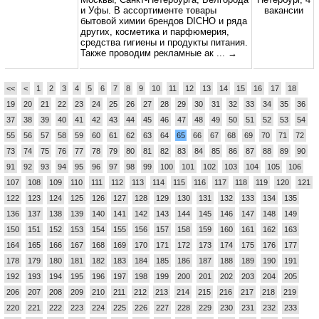
и Уфы. В ассортименте товары
вакансии
бытовой химии брендов DICHO и ряда
других, косметика и парфюмерия,
средства гигиены и продукты питания.
Также проводим рекламные ак
... →
<<
<
1
2
3
4
5
6
7
8
9
10
11
12
13
14
15
16
17
18
19
20
21
22
23
24
25
26
27
28
29
30
31
32
33
34
35
36
37
38
39
40
41
42
43
44
45
46
47
48
49
50
51
52
53
54
55
56
57
58
59
60
61
62
63
64
65
66
67
68
69
70
71
72
73
74
75
76
77
78
79
80
81
82
83
84
85
86
87
88
89
90
91
92
93
94
95
96
97
98
99
100
101
102
103
104
105
106
107
108
109
110
111
112
113
114
115
116
117
118
119
120
121
122
123
124
125
126
127
128
129
130
131
132
133
134
135
136
137
138
139
140
141
142
143
144
145
146
147
148
149
150
151
152
153
154
155
156
157
158
159
160
161
162
163
164
165
166
167
168
169
170
171
172
173
174
175
176
177
178
179
180
181
182
183
184
185
186
187
188
189
190
191
192
193
194
195
196
197
198
199
200
201
202
203
204
205
206
207
208
209
210
211
212
213
214
215
216
217
218
219
220
221
222
223
224
225
226
227
228
229
230
231
232
233