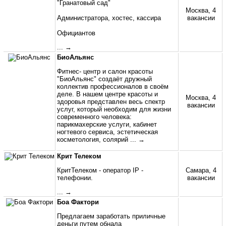
"Гранатовый сад"
Москва, 4
Администратора, хостес, кассира
вакансии
Официантов
... →
БиоАльянс
Фитнес- центр и салон красоты
"БиоАльянс" создаёт дружный
коллектив профессионалов в своём
деле. В нашем центре красоты и
Москва, 4
здоровья представлен весь спектр
вакансии
услуг, который необходим для жизни
современного человека:
парикмахерские услуги, кабинет
ногтевого сервиса, эстетическая
косметология, солярий
... →
Крит Телеком
КритТелеком - оператор IP -
Самара, 4
телефонии.
вакансии
... →
Боа Фактори
Предлагаем заработать приличные
деньги путем обнала