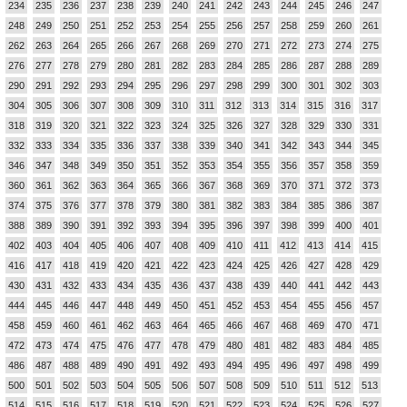
234
235
236
237
238
239
240
241
242
243
244
245
246
247
248
249
250
251
252
253
254
255
256
257
258
259
260
261
262
263
264
265
266
267
268
269
270
271
272
273
274
275
276
277
278
279
280
281
282
283
284
285
286
287
288
289
290
291
292
293
294
295
296
297
298
299
300
301
302
303
304
305
306
307
308
309
310
311
312
313
314
315
316
317
318
319
320
321
322
323
324
325
326
327
328
329
330
331
332
333
334
335
336
337
338
339
340
341
342
343
344
345
346
347
348
349
350
351
352
353
354
355
356
357
358
359
360
361
362
363
364
365
366
367
368
369
370
371
372
373
374
375
376
377
378
379
380
381
382
383
384
385
386
387
388
389
390
391
392
393
394
395
396
397
398
399
400
401
402
403
404
405
406
407
408
409
410
411
412
413
414
415
416
417
418
419
420
421
422
423
424
425
426
427
428
429
430
431
432
433
434
435
436
437
438
439
440
441
442
443
444
445
446
447
448
449
450
451
452
453
454
455
456
457
458
459
460
461
462
463
464
465
466
467
468
469
470
471
472
473
474
475
476
477
478
479
480
481
482
483
484
485
486
487
488
489
490
491
492
493
494
495
496
497
498
499
500
501
502
503
504
505
506
507
508
509
510
511
512
513
514
515
516
517
518
519
520
521
522
523
524
525
526
527