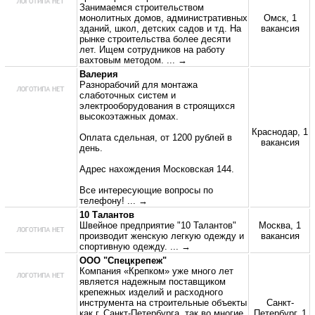
Занимаемся строительством
монолитных домов, административных
Омск, 1
зданий, школ, детских садов и тд. На
вакансия
рынке строительства более десяти
лет. Ищем сотрудников на работу
вахтовым методом.
... →
Валерия
Разнорабочий для монтажа
слаботочных систем и
электрооборудования в строящихся
высокоэтажных домах.
Краснодар, 1
Оплата сдельная, от 1200 рублей в
вакансия
день.
Адрес нахождения Московская 144.
Все интересующие вопросы по
телефону!
... →
10 Талантов
Швейное предприятие "10 Талантов"
Москва, 1
производит женскую легкую одежду и
вакансия
спортивную одежду.
... →
ООО "Спецкрепеж"
Компания «Крепком» уже много лет
является надежным поставщиком
крепежных изделий и расходного
инструмента на строительные объекты
Санкт-
как г. Санкт-Петербурга, так во многие
Петербург, 1