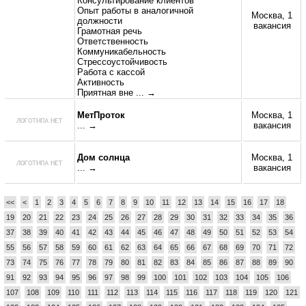
Консультирование клиентов
Опыт работы в аналогичной
Москва, 1
должности
вакансия
Грамотная речь
Ответственность
Коммуникабельность
Стрессоустойчивость
Работа с кассой
Активность
Приятная вне
... →
МетПроток
Москва, 1
... →
вакансия
Дом солнца
Москва, 1
... →
вакансия
<<
<
1
2
3
4
5
6
7
8
9
10
11
12
13
14
15
16
17
18
19
20
21
22
23
24
25
26
27
28
29
30
31
32
33
34
35
36
37
38
39
40
41
42
43
44
45
46
47
48
49
50
51
52
53
54
55
56
57
58
59
60
61
62
63
64
65
66
67
68
69
70
71
72
73
74
75
76
77
78
79
80
81
82
83
84
85
86
87
88
89
90
91
92
93
94
95
96
97
98
99
100
101
102
103
104
105
106
107
108
109
110
111
112
113
114
115
116
117
118
119
120
121