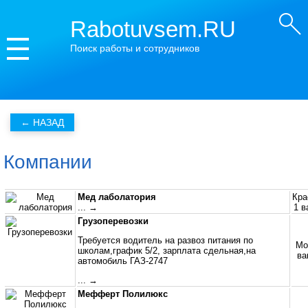
Rabotuvsem.RU
Поиск работы и сотрудников
Компании
Мед лаболатория
Кра
... →
1 в
Грузоперевозки
Требуется водитель на развоз питания по
Мо
школам,график 5/2, зарплата сдельная,на
ва
автомобиль ГАЗ-2747
... →
Мефферт Полилюкс