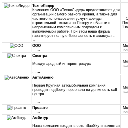
ТехноЛидер
Компания ООО «ТехноЛидер» предоставляет для
организаций самого разного уровня, а также для
частного использования услуги аренды
С
строительной техники по Питеру и области с
Пет
непременным комплексным подходом к
1 в
выполняемой работе. При этом наша фирма
гарантирует полную безопасность в эксплуат
...
→
ООО
Мо
... →
ва
Спектра
Мо
Международный интернет-ресурс
ва
... →
АвтоАвеню
Первая Крупная автомобильная компания
Мо
проводит подборку персонала на должность call-
ва
центра
... →
Проавто
Мо
... →
ва
Амбитур
Наша компания входит в сеть BlueSky и является