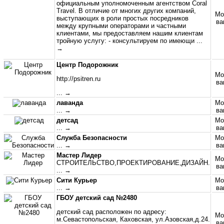
официальным уполномоченным агентством Coral
Travel. В отличие от многих других компаний,
Мо
выступающих в роли простых посредников
ва
между крупными операторами и частными
клиентами, мы предоставляем нашим клиентам
тройную услугу: - консультируем по имеющи
...
→
Центр Подорожник
Мо
http://psitren.ru
ва
... →
лаванда
Мо
... →
ва
детсад
Мо
... →
ва
Служба Безопасности
Мо
... →
ва
Мастер Лидер
Мо
СТРОИТЕЛЬСТВО,ПРОЕКТИРОВАНИЕ,ДИЗАЙН.
ва
... →
Сити Курьер
Мо
... →
ва
ГБОУ детский сад №2480
детский сад расположен по адресу:
Мо
м.Севастопольская, Каховская, ул.Азовская,д.24.
ва