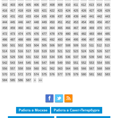
402
403
404
405
406
407
408
409
410
411
412
413
414
415
416
417
418
419
420
421
422
423
424
425
426
427
428
429
430
431
432
433
434
435
436
437
438
439
440
441
442
443
444
445
446
447
448
449
450
451
452
453
454
455
456
457
458
459
460
461
462
463
464
465
466
467
468
469
470
471
472
473
474
475
476
477
478
479
480
481
482
483
484
485
486
487
488
489
490
491
492
493
494
495
496
497
498
499
500
501
502
503
504
505
506
507
508
509
510
511
512
513
514
515
516
517
518
519
520
521
522
523
524
525
526
527
528
529
530
531
532
533
534
535
536
537
538
539
540
541
542
543
544
545
546
547
548
549
550
551
552
553
554
555
556
557
558
559
560
561
562
563
564
565
566
567
568
569
570
571
572
573
574
575
576
577
578
579
580
581
582
583
584
585
586
587
>
>>
Работа в Москве
Работа в Санкт-Петербурге