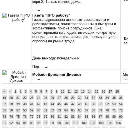
корп.2, 1 этаж жилого дома.
... →
Газета "ПРО работу"
Газета адресована активным соискателям и
работодателям, заинтересованным в быстром и
эффективном поиске сотрудников. Она
ориентирована на людей, имеющих конкретную
специальность и квалификацию, пользующуюся
Ки
спросом на рынке труда.
ва
День выхода: понедельник
Пер
... →
Мобайл Дриллинг Дивижн
Мо
... →
ва
<<
<
1
2
3
4
5
6
7
8
9
10
11
12
13
14
15
16
17
18
19
20
21
22
23
24
25
26
27
28
29
30
31
32
33
34
35
36
37
38
39
40
41
42
43
44
45
46
47
48
49
50
51
52
53
54
55
56
57
58
59
60
61
62
63
64
65
66
67
68
69
70
71
72
73
74
75
76
77
78
79
80
81
82
83
84
85
86
87
88
89
90
91
92
93
94
95
96
97
98
99
100
101
102
103
104
105
106