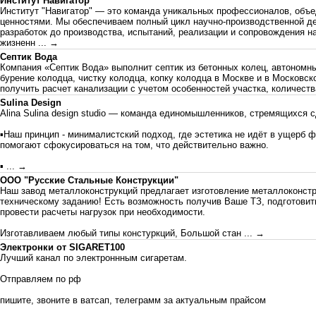
Институт Навигатор
Институт "Навигатор" — это команда уникальных профессионалов, объ
ценностями. Мы обеспечиваем полный цикл научно-производственной де
разработок до производства, испытаний, реализации и сопровождения н
жизненн
... →
Септик Вода
Компания «Септик Вода» выполнит септик из бетонных колец, автономны
бурение колодца, чистку колодца, копку колодца в Москве и в Московск
получить расчет канализации с учетом особенностей участка, количест
Sulina Design
Alina Sulina design studio — команда единомышленников, стремящихся 
▪Наш принцип - минималистский подход, где эстетика не идёт в ущерб 
помогают сфокусироваться на том, что действительно важно.
▪
... →
ООО "Русские Стальные Конструкции"
Наш завод металлоконструкций предлагает изготовление металлоконст
техническому заданию! Есть возможность получив Ваше ТЗ, подготовит
провести расчеты нагрузок при необходимости.
Изготавливаем любый типы констуркций, Большой стан
... →
Электронки от SIGARET100
Лучший канал по электроннным сигаретам.
Отправляем по рф
пишите, звоните в ватсап, телеграмм за актуальным прайсом