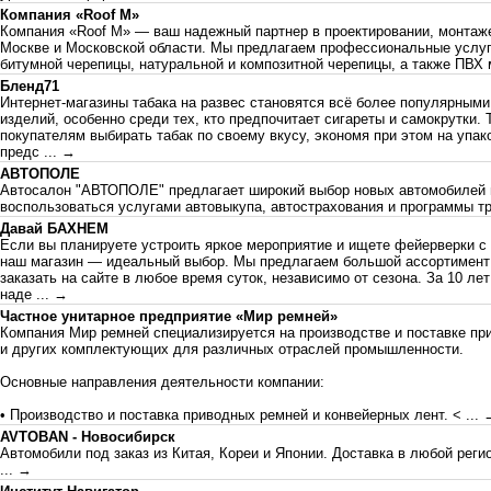
Компания «Roof M»
Компания «Roof M» — ваш надежный партнер в проектировании, монтаже
Москве и Московской области. Мы предлагаем профессиональные услуг
битумной черепицы, натуральной и композитной черепицы, а также ПВХ
Бленд71
Интернет-магазины табака на развес становятся всё более популярным
изделий, особенно среди тех, кто предпочитает сигареты и самокрутки.
покупателям выбирать табак по своему вкусу, экономя при этом на упак
предс
... →
АВТОПОЛЕ
Автосалон "АВТОПОЛЕ" предлагает широкий выбор новых автомобилей 
воспользоваться услугами автовыкупа, автострахования и программы т
Давай БАХНЕМ
Если вы планируете устроить яркое мероприятие и ищете фейерверки с 
наш магазин — идеальный выбор. Мы предлагаем большой ассортимент 
заказать на сайте в любое время суток, независимо от сезона. За 10 л
наде
... →
Частное унитарное предприятие «Мир ремней»
Компания Мир ремней специализируется на производстве и поставке пр
и других комплектующих для различных отраслей промышленности.
Основные направления деятельности компании:
• Производство и поставка приводных ремней и конвейерных лент. <
...
AVTOBAN - Новосибирск
Автомобили под заказ из Китая, Кореи и Японии. Доставка в любой реги
... →