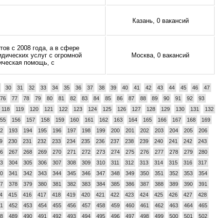
Казань, 0 вакансий
тов с 2008 года, а в сфере
идических услуг с огромной
Москва, 0 вакансий
ическая помощь, с
30
31
32
33
34
35
36
37
38
39
40
41
42
43
44
45
46
47
76
77
78
79
80
81
82
83
84
85
86
87
88
89
90
91
92
93
118
119
120
121
122
123
124
125
126
127
128
129
130
131
132
55
156
157
158
159
160
161
162
163
164
165
166
167
168
169
2
193
194
195
196
197
198
199
200
201
202
203
204
205
206
9
230
231
232
233
234
235
236
237
238
239
240
241
242
243
6
267
268
269
270
271
272
273
274
275
276
277
278
279
280
3
304
305
306
307
308
309
310
311
312
313
314
315
316
317
0
341
342
343
344
345
346
347
348
349
350
351
352
353
354
7
378
379
380
381
382
383
384
385
386
387
388
389
390
391
4
415
416
417
418
419
420
421
422
423
424
425
426
427
428
1
452
453
454
455
456
457
458
459
460
461
462
463
464
465
8
489
490
491
492
493
494
495
496
497
498
499
500
501
502