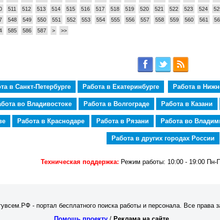
0
511
512
513
514
515
516
517
518
519
520
521
522
523
524
52
7
548
549
550
551
552
553
554
555
556
557
558
559
560
561
56
4
585
586
587
>
>>
та в Санкт-Петербурге
Работа в Екатеринбурге
Работа в Ниж
абота во Владивостоке
Работа в Волгограде
Работа в Казани
ве
Работа в Краснодаре
Работа в Рязани
Работа во Владим
Работа в других городах России
Техническая поддержка:
Режим работы: 10:00 - 19:00 Пн-
увсем.РФ - портал бесплатного поиска работы и персонала. Все права 
Помощь проекту
/
Реклама на сайте