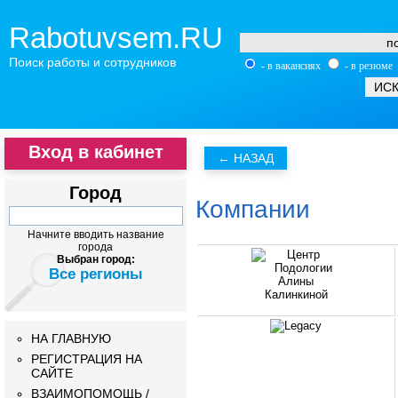
Rabotuvsem.RU
Поиск работы и сотрудников
- в вакансиях
- в резюме
Вход в кабинет
Город
Компании
Начните вводить название
города
Выбран город:
Все регионы
НА ГЛАВНУЮ
РЕГИСТРАЦИЯ НА
САЙТЕ
ВЗАИМОПОМОЩЬ /