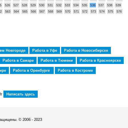
5
526
527
528
529
530
531
532
533
534
535
536
537
538
539
2
563
564
565
566
567
568
569
570
571
572
573
574
575
576
нем Новгороде
Работа в Уфе
Работа в Новосибирске
Работа в Самаре
Работа в Тюмени
Работа в Красноярске
ире
Работа в Оренбурге
Работа в Костроме
Пт
Написать здесь
защищены. © 2006 - 2023