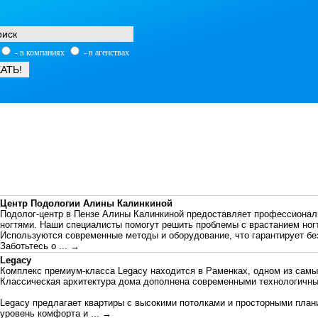
- в компаниях
- в агенствах
Центр Подологии Алины Калинкиной
Подолог-центр в Пензе Алины Калинкиной предоставляет профессиональ
ногтями. Наши специалисты помогут решить проблемы с врастанием ног
Используются современные методы и оборудование, что гарантирует б
Заботьтесь о
... →
Legacy
Комплекс премиум-класса Legacy находится в Раменках, одном из сам
Классическая архитектура дома дополнена современными технологичн
Legacy предлагает квартиры c высокими потолками и просторными план
уровень комфорта и
... →