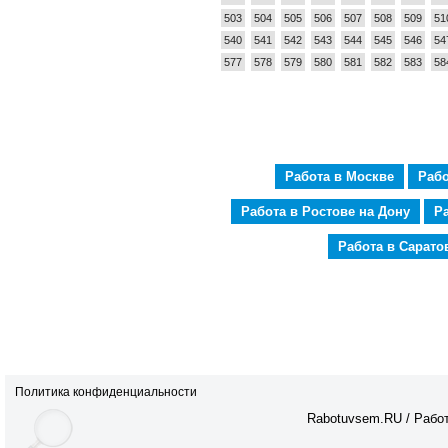
503
504
505
506
507
508
509
51
540
541
542
543
544
545
546
54
577
578
579
580
581
582
583
58
Работа в Москве
Рабо
Работа в Ростове на Дону
Р
Работа в Сарато
Политика конфиденциальности
Rabotuvsem.RU / Работ