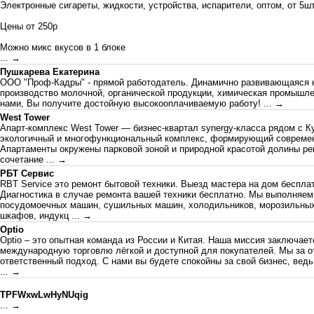
Электронные сигареты, жидкости, устройства, испарители, оптом, от 5ш
Цены от 250р
Можно микс вкусов в 1 блоке
... →
Пушкарева Екатерина
ООО "Проф-Кадры" - прямой работодатель. Динамично развивающаяся к
производство молочной, органической продукции, химическая промышлен
нами, Вы получите достойную высокооплачиваемую работу!
... →
West Tower
Апарт-комплекс West Tower — бизнес-квартал synergy-класса рядом с К
экологичный и многофункциональный комплекс, формирующий современ
Апартаменты окружены парковой зоной и природной красотой долины рек
сочетание
... →
РБТ Сервис
RBT Service это ремонт бытовой техники. Выезд мастера на дом бесплат
Диагностика в случае ремонта вашей техники бесплатно. Мы выполняе
посудомоечных машин, сушильных машин, холодильников, морозильных
шкафов, индукц
... →
Optio
Optio – это опытная команда из России и Китая. Наша миссия заключает
международную торговлю лёгкой и доступной для покупателей. Мы за о
ответственный подход. С нами вы будете спокойны за свой бизнес, ведь
... →
TPFWxwLwHyNUqig
... →