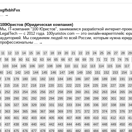
xgffxbhFvx
... →
100Юристов (Юридическая компания)
Мы, IT-компания "100 Юристов", занимаемся разработкой интернет-проек
LegalTech — с 2012 года. 100yuristov.com — это онлайн-маркетплейс юр
аудиторией. Мы соединяем людей по всей России, которым нужна юрид
профессиональны
... →
11
12
13
14
15
16
17
18
19
20
21
22
23
24
25
26
27
28
29
7
58
59
60
61
62
63
64
65
66
67
68
69
70
71
72
73
74
75
103
104
105
106
107
108
109
110
111
112
113
114
115
116
117
40
141
142
143
144
145
146
147
148
149
150
151
152
153
154
1
7
178
179
180
181
182
183
184
185
186
187
188
189
190
191
19
4
215
216
217
218
219
220
221
222
223
224
225
226
227
228
22
1
252
253
254
255
256
257
258
259
260
261
262
263
264
265
26
8
289
290
291
292
293
294
295
296
297
298
299
300
301
302
30
5
326
327
328
329
330
331
332
333
334
335
336
337
338
339
34
2
363
364
365
366
367
368
369
370
371
372
373
374
375
376
37
9
400
401
402
403
404
405
406
407
408
409
410
411
412
413
41
6
437
438
439
440
441
442
443
444
445
446
447
448
449
450
45
3
474
475
476
477
478
479
480
481
482
483
484
485
486
487
48