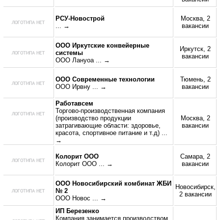
РСУ-Новострой
Москва, 2
... →
вакансии
ООО Иркутские конвейерные
Иркутск, 2
системы
вакансии
ООО Лануоа
... →
ООО Современные технологии
Тюмень, 2
ООО Ирвну
... →
вакансии
Работавсем
Торгово-производственная компания
(производство продукции
Москва, 2
затрагивающие области: здоровье,
вакансии
красота, спортивное питание и т.д)
...
→
Колорит ООО
Самара, 2
Колорит ООО
... →
вакансии
ООО Новосибирский комбинат ЖБИ
Новосибирск,
№ 2
2 вакансии
ООО Новос
... →
ИП Березенко
Компания занимается производством