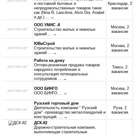
и поставкой бытовых и
Краснодар, 2
непродовольственных товаров таких
вакансии
как (Nina R, Lancôme, Alvin Dor, Anabel
и др.)
... →
ООО УМИС -8
Москва, 2
Строительство жилых и нежилых
вакансии
зданий
... →
ЮВиСтрой
Москва, 2
Строительство жилых и нежилых
вакансии
зданий
... →
Работа на дому
Оптово-розничная продажа товаров
Томск, 2
народного потребления и
вакансии
консультация потенциальных
сотрудников
... →
ООО БИНГО
Москва, 2
ООО БИНГО
... →
вакансии
Рузский торговый дом
Деятельность компании " Рузский
Руза, 2
дом" -производство металлоизделий и
вакансии
конструкций.
... →
ДСК-82
Дорожно-строительная компания,
выполняющая строительные