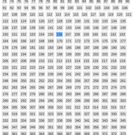
73
74
75
76
77
78
79
80
81
82
83
84
85
86
87
88
89
90
91
92
93
94
95
96
97
98
99
100
101
102
103
104
105
106
107
108
109
110
111
112
113
114
115
116
117
118
119
120
121
122
123
124
125
126
127
128
129
130
131
132
133
134
135
136
137
138
139
140
141
142
143
144
145
146
147
148
149
150
151
152
153
154
155
156
157
158
159
160
161
162
163
164
165
166
167
168
169
170
171
172
173
174
175
176
177
178
179
180
181
182
183
184
185
186
187
188
189
190
191
192
193
194
195
196
197
198
199
200
201
202
203
204
205
206
207
208
209
210
211
212
213
214
215
216
217
218
219
220
221
222
223
224
225
226
227
228
229
230
231
232
233
234
235
236
237
238
239
240
241
242
243
244
245
246
247
248
249
250
251
252
253
254
255
256
257
258
259
260
261
262
263
264
265
266
267
268
269
270
271
272
273
274
275
276
277
278
279
280
281
282
283
284
285
286
287
288
289
290
291
292
293
294
295
296
297
298
299
300
301
302
303
304
305
306
307
308
309
310
311
312
313
314
315
316
317
318
319
320
321
322
323
324
325
326
327
328
329
330
331
332
333
334
335
336
337
338
339
340
341
342
343
344
345
346
347
348
349
350
351
352
353
354
355
356
357
358
359
360
361
362
363
364
365
366
367
368
369
370
371
372
373