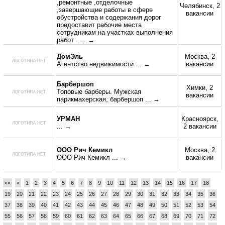
,ремонтные ,отделочные
Челябинск, 2
,завершающие работы в сфере
вакансии
обустройства и содержания дорог
предоставит рабочие места
сотрудникам на участках выполнения
работ .
... →
ДомЭль
Москва, 2
Агентство недвижимости
... →
вакансии
Барбершоп
Химки, 2
Топовые барберы. Мужская
вакансии
парикмахерская, барбершоп
... →
УРМАН
Красноярск,
... →
2 вакансии
ООО Рич Кемикл
Москва, 2
ООО Рич Кемикл
... →
вакансии
<<
<
1
2
3
4
5
6
7
8
9
10
11
12
13
14
15
16
17
18
19
20
21
22
23
24
25
26
27
28
29
30
31
32
33
34
35
36
37
38
39
40
41
42
43
44
45
46
47
48
49
50
51
52
53
54
55
56
57
58
59
60
61
62
63
64
65
66
67
68
69
70
71
72