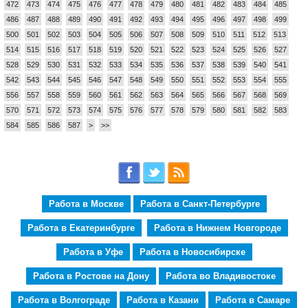
472
473
474
475
476
477
478
479
480
481
482
483
484
485
486
487
488
489
490
491
492
493
494
495
496
497
498
499
500
501
502
503
504
505
506
507
508
509
510
511
512
513
514
515
516
517
518
519
520
521
522
523
524
525
526
527
528
529
530
531
532
533
534
535
536
537
538
539
540
541
542
543
544
545
546
547
548
549
550
551
552
553
554
555
556
557
558
559
560
561
562
563
564
565
566
567
568
569
570
571
572
573
574
575
576
577
578
579
580
581
582
583
584
585
586
587
>
>>
Работа в Москве
Работа в Санкт-Петербурге
Работа в Екатеринбурге
Работа в Нижнем Новгороде
Работа в Уфе
Работа в Новосибирске
Работа в Ростове на Дону
Работа во Владивостоке
Работа в Волгограде
Работа в Казани
Работа в Самаре