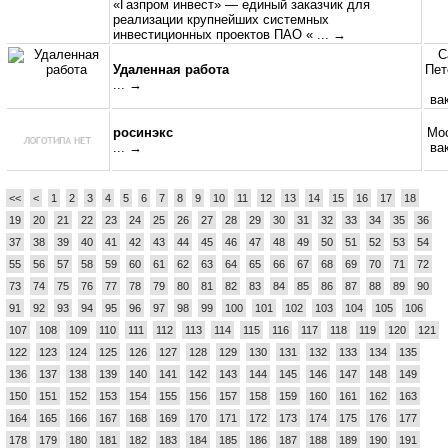
«Газпром инвест» — единый заказчик для
реализации крупнейших системных
инвестиционных проектов ПАО «
... →
С
Удаленная работа
Пет
... →
ва
росинэкс
Мос
... →
ва
<<
<
1
2
3
4
5
6
7
8
9
10
11
12
13
14
15
16
17
18
19
20
21
22
23
24
25
26
27
28
29
30
31
32
33
34
35
36
37
38
39
40
41
42
43
44
45
46
47
48
49
50
51
52
53
54
55
56
57
58
59
60
61
62
63
64
65
66
67
68
69
70
71
72
73
74
75
76
77
78
79
80
81
82
83
84
85
86
87
88
89
90
91
92
93
94
95
96
97
98
99
100
101
102
103
104
105
106
107
108
109
110
111
112
113
114
115
116
117
118
119
120
121
122
123
124
125
126
127
128
129
130
131
132
133
134
135
136
137
138
139
140
141
142
143
144
145
146
147
148
149
150
151
152
153
154
155
156
157
158
159
160
161
162
163
164
165
166
167
168
169
170
171
172
173
174
175
176
177
178
179
180
181
182
183
184
185
186
187
188
189
190
191