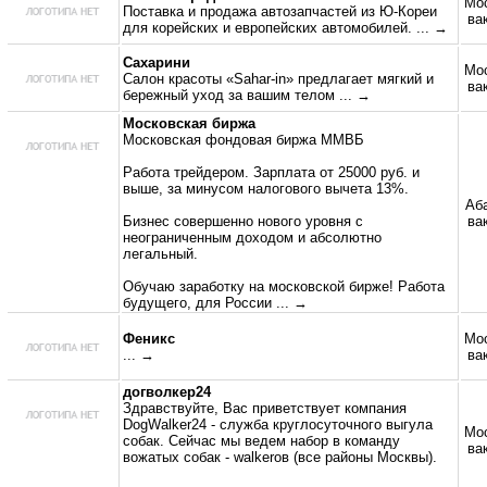
Мос
Поставка и продажа автозапчастей из Ю-Кореи
ва
для корейских и европейских автомобилей.
... →
Сахарини
Мос
Салон красоты «Sahar-in» предлагает мягкий и
ва
бережный уход за вашим телом
... →
Московская биржа
Московская фондовая биржа ММВБ
Работа трейдером. Зарплата от 25000 руб. и
выше, за минусом налогового вычета 13%.
Аба
Бизнес совершенно нового уровня с
ва
неограниченным доходом и абсолютно
легальный.
Обучаю заработку на московской бирже! Работа
будущего, для России
... →
Феникс
Мос
... →
ва
догволкер24
Здравствуйте, Вас приветствует компания
DogWalker24 - служба круглосуточного выгула
Мос
собак. Сейчас мы ведем набор в команду
ва
вожатых собак - walkerов (все районы Москвы).