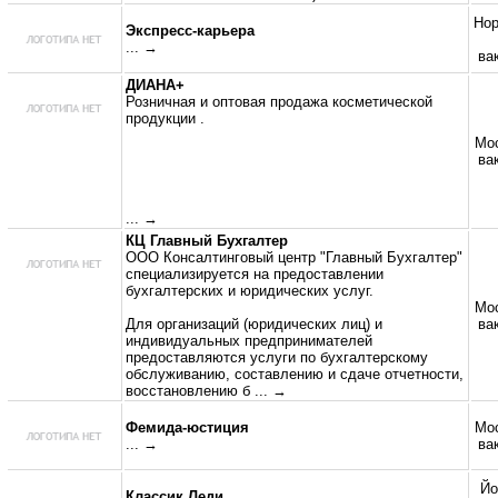
Нор
Экспресс-карьера
... →
ва
ДИАНА+
Розничная и оптовая продажа косметической
продукции .
Мос
ва
... →
КЦ Главный Бухгалтер
ООО Консалтинговый центр "Главный Бухгалтер"
специализируется на предоставлении
бухгалтерских и юридических услуг.
Мос
Для организаций (юридических лиц) и
ва
индивидуальных предпринимателей
предоставляются услуги по бухгалтерскому
обслуживанию, составлению и сдаче отчетности,
восстановлению б
... →
Фемида-юстиция
Мос
... →
ва
Йо
Классик Леди