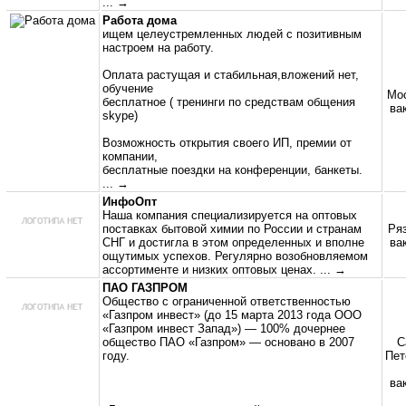
... →
Работа дома
ищем целеустремленных людей с позитивным
настроем на работу.
Оплата растущая и стабильная,вложений нет,
обучение
Мос
бесплатное ( тренинги по средствам общения
ва
skype)
Возможность открытия своего ИП, премии от
компании,
бесплатные поездки на конференции, банкеты.
... →
ИнфоОпт
Наша компания специализируется на оптовых
поставках бытовой химии по России и странам
Ряз
СНГ и достигла в этом определенных и вполне
ва
ощутимых успехов. Регулярно возобновляемом
ассортименте и низких оптовых ценах.
... →
ПАО ГАЗПРОМ
Общество с ограниченной ответственностью
«Газпром инвест» (до 15 марта 2013 года ООО
«Газпром инвест Запад») — 100% дочернее
общество ПАО «Газпром» — основано в 2007
С
году.
Пет
ва