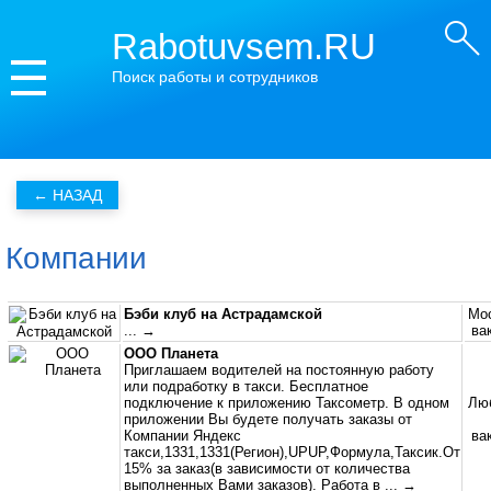
Rabotuvsem.RU
Поиск работы и сотрудников
Компании
Бэби клуб на Астрадамской
Мос
... →
ва
ООО Планета
Приглашаем водителей на постоянную работу
или подработку в такси. Бесплатное
подключение к приложению Таксометр. В одном
Лю
приложении Вы будете получать заказы от
Компании Яндекс
ва
такси,1331,1331(Регион),UPUP,Формула,Таксик.От
15% за заказ(в зависимости от количества
выполненных Вами заказов). Работа в
... →