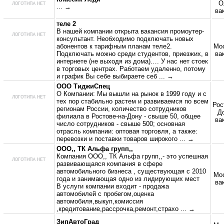
О
... →
ва
теле 2
В нашей компании открыта вакансия промоутер-
консультант. Необходимо подключать новых
абонентов к тарифным планам теле2.
Мос
Подключать можно среди студентов, приезжих, в
ва
интернете (не выходя из дома)…. У нас нет стоек
в торговых центрах. Работаем удаленно, потому
и график Вы себе выбираете себ
... →
ООО ТиджиСпец
О Компании: Мы вышли на рынок в 1999 году и с
тех пор стабильно растем и развиваемся по всем
Рос
регионам России, количество сотрудников
До
филиала в Ростове-на-Дону - свыше 50, общее
ва
число сотрудников - свыше 500; основная
отрасль компании: оптовая торговля, а также:
перевозки и поставки товаров широкого
... →
ООО,, ТК Альфа групп,,
Компания ООО,, ТК Альфа групп,,- это успешная
развивающаяся компания в сфере
автомобильного бизнеса , существующая с 2010
Мос
года и занимающая одно из лидирующих мест
ва
В услуги компании входит - продажа
автомобилей с пробегом,оценка
автомобиля,выкуп,комиссия
,кредитование,рассрочка,ремонт,страхо
... →
ЗипАвтоГрад