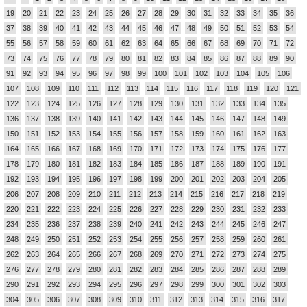
19
20
21
22
23
24
25
26
27
28
29
30
31
32
33
34
35
36
37
38
39
40
41
42
43
44
45
46
47
48
49
50
51
52
53
54
55
56
57
58
59
60
61
62
63
64
65
66
67
68
69
70
71
72
73
74
75
76
77
78
79
80
81
82
83
84
85
86
87
88
89
90
91
92
93
94
95
96
97
98
99
100
101
102
103
104
105
106
107
108
109
110
111
112
113
114
115
116
117
118
119
120
121
122
123
124
125
126
127
128
129
130
131
132
133
134
135
136
137
138
139
140
141
142
143
144
145
146
147
148
149
150
151
152
153
154
155
156
157
158
159
160
161
162
163
164
165
166
167
168
169
170
171
172
173
174
175
176
177
178
179
180
181
182
183
184
185
186
187
188
189
190
191
192
193
194
195
196
197
198
199
200
201
202
203
204
205
206
207
208
209
210
211
212
213
214
215
216
217
218
219
220
221
222
223
224
225
226
227
228
229
230
231
232
233
234
235
236
237
238
239
240
241
242
243
244
245
246
247
248
249
250
251
252
253
254
255
256
257
258
259
260
261
262
263
264
265
266
267
268
269
270
271
272
273
274
275
276
277
278
279
280
281
282
283
284
285
286
287
288
289
290
291
292
293
294
295
296
297
298
299
300
301
302
303
304
305
306
307
308
309
310
311
312
313
314
315
316
317