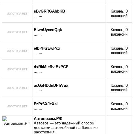
sBvGRRGAhbKB
Казань, 0
... →
вакансий
ElwnUyxeoQqk
Казань, 0
... →
вакансий
etbPlKrEwPcx
Казань, 0
... →
вакансий
dxRkMicRvlExPCP
Казань, 0
... →
вакансий
acGaHDdnDPhVua
Казань, 0
... →
вакансий
FzPtSXJcXsl
Казань, 0
... →
вакансий
Автовозом.РФ
Автовоз — это надёжный способ
доставки автомобилей на большие
расстояния.