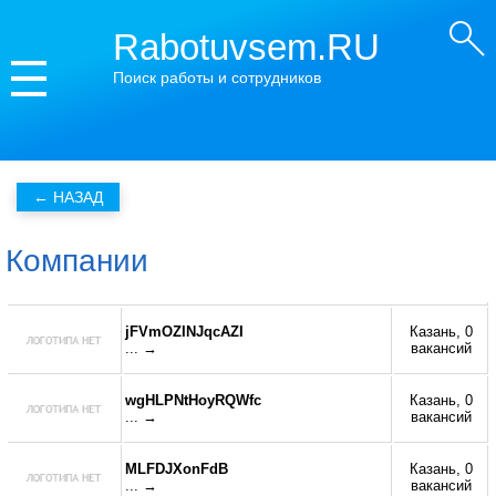
Rabotuvsem.RU
Поиск работы и сотрудников
Компании
jFVmOZINJqcAZI
Казань, 0
... →
вакансий
wgHLPNtHoyRQWfc
Казань, 0
... →
вакансий
MLFDJXonFdB
Казань, 0
... →
вакансий