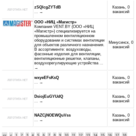
zSQlcgZYTdB
Казань, 0
... →
вакансий
ООО «НИЦ «Магистр»
Компания VENT.BY (ООО «НИЦ
«Магистр») специализируется на
промышленном вентиляционном
оборудовании и системах вентиляции
Минусинск, 0
для объектов различного назначения.
вакансий
В ассортименте: воздуховоды,
фасонные изделия для вентиляции,
вентиляционные решетки, клапаны,
воздухорегулирующие устройства
...
→
wxyeEFsKsQ
Казань, 0
... →
вакансий
DsiojEuGYUdQ
Казань, 0
... →
вакансий
NAZCjNOEWQuVss
Казань, 0
... →
вакансий
<<
<
1
2
3
4
5
6
7
8
9
10
11
12
13
14
15
16
17
18