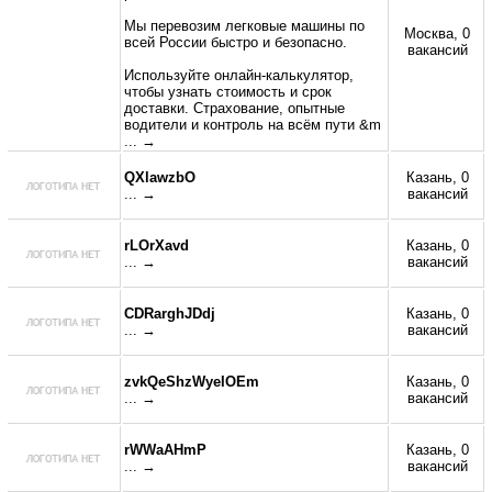
Мы перевозим легковые машины по
Москва, 0
всей России быстро и безопасно.
вакансий
Используйте онлайн-калькулятор,
чтобы узнать стоимость и срок
доставки. Страхование, опытные
водители и контроль на всём пути &m
... →
QXlawzbO
Казань, 0
... →
вакансий
rLOrXavd
Казань, 0
... →
вакансий
CDRarghJDdj
Казань, 0
... →
вакансий
zvkQeShzWyeIOEm
Казань, 0
... →
вакансий
rWWaAHmP
Казань, 0
... →
вакансий