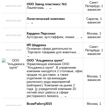
Санкт-
ООО Завод пластмасс №1
Петербург, 1
Лаыпвтоааь
... →
вакансия
Логистический комплекс
Саратов, 1
... →
вакансия
Кардино Персонал
Москва, 1
Аутсорсинг, аутстаффинг, лизинг.
... →
вакансия
ИП Шадрина
Санкт-
Основная сфера деятельности
Петербург, 1
:Торговля товарами для животных
...
вакансия
→
ООО "Альдженса групп"
Управляющая компания ООО
"Альдженса групп". В управлении
компании находятся 2 столовые, офис
продаж по доставке, а также
Москва, 1
отделение по организацции
вакансия
различного рода мероприятий
(кейтеринг). Компания на рынке 2
года. (у учредителей компании 15-
летний опыт работы в сфере
ресторанного бизнеса.
... →
ВсемРаботу2015
Москва, 1