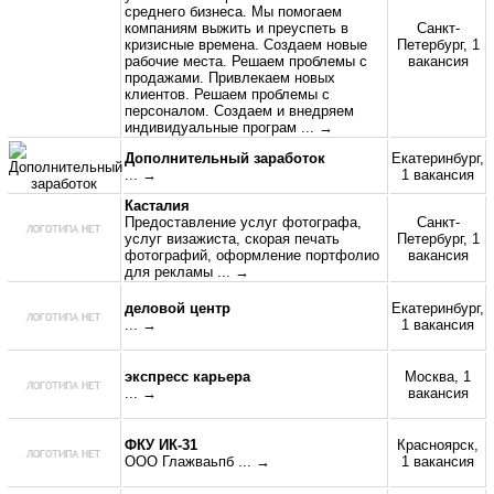
среднего бизнеса. Мы помогаем
компаниям выжить и преуспеть в
Санкт-
кризисные времена. Создаем новые
Петербург, 1
рабочие места. Решаем проблемы с
вакансия
продажами. Привлекаем новых
клиентов. Решаем проблемы с
персоналом. Создаем и внедряем
индивидуальные програм
... →
Дополнительный заработок
Екатеринбург,
... →
1 вакансия
Касталия
Предоставление услуг фотографа,
Санкт-
услуг визажиста, скорая печать
Петербург, 1
фотографий, оформление портфолио
вакансия
для рекламы
... →
деловой центр
Екатеринбург,
... →
1 вакансия
экспресс карьера
Москва, 1
... →
вакансия
ФКУ ИК-31
Красноярск,
ООО Глажваьпб
... →
1 вакансия