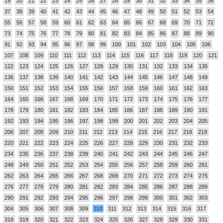
19
20
21
22
23
24
25
26
27
28
29
30
31
32
33
34
35
36
37
38
39
40
41
42
43
44
45
46
47
48
49
50
51
52
53
54
55
56
57
58
59
60
61
62
63
64
65
66
67
68
69
70
71
72
73
74
75
76
77
78
79
80
81
82
83
84
85
86
87
88
89
90
91
92
93
94
95
96
97
98
99
100
101
102
103
104
105
106
107
108
109
110
111
112
113
114
115
116
117
118
119
120
121
122
123
124
125
126
127
128
129
130
131
132
133
134
135
136
137
138
139
140
141
142
143
144
145
146
147
148
149
150
151
152
153
154
155
156
157
158
159
160
161
162
163
164
165
166
167
168
169
170
171
172
173
174
175
176
177
178
179
180
181
182
183
184
185
186
187
188
189
190
191
192
193
194
195
196
197
198
199
200
201
202
203
204
205
206
207
208
209
210
211
212
213
214
215
216
217
218
219
220
221
222
223
224
225
226
227
228
229
230
231
232
233
234
235
236
237
238
239
240
241
242
243
244
245
246
247
248
249
250
251
252
253
254
255
256
257
258
259
260
261
262
263
264
265
266
267
268
269
270
271
272
273
274
275
276
277
278
279
280
281
282
283
284
285
286
287
288
289
290
291
292
293
294
295
296
297
298
299
300
301
302
303
304
305
306
307
308
309
310
311
312
313
314
315
316
317
318
319
320
321
322
323
324
325
326
327
328
329
330
331