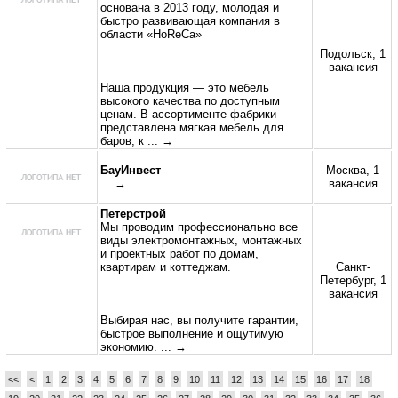
основана в 2013 году, молодая и
быстро развивающая компания в
области «HoReCa»
Подольск, 1
вакансия
Наша продукция — это мебель
высокого качества по доступным
ценам. В ассортименте фабрики
представлена мягкая мебель для
баров, к
... →
БауИнвест
Москва, 1
... →
вакансия
Петерстрой
Мы проводим профессионально все
виды электромонтажных, монтажных
и проектных работ по домам,
квартирам и коттеджам.
Санкт-
Петербург, 1
вакансия
Выбирая нас, вы получите гарантии,
быстрое выполнение и ощутимую
экономию.
... →
<<
<
1
2
3
4
5
6
7
8
9
10
11
12
13
14
15
16
17
18