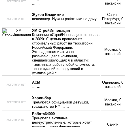
... →
вакансий
Жуков Владимир
Санкт-
пенсионер. Нужны работники на дачу
Петербург, 0
... →
вакансий
УМ СтройИнновация
Компания «СтройИнновация» основана
в 2009г. С целью проведения
строительных работ на территории
Российской Федерации.
Москва, 0
Это надежная и активно
вакансий
развивающаяся компания,
специализирующаяся в области:
- земляных работ любой сложности,
- снос зданий и сооружений с
утилизацией с
... →
АСМ
Одинцово, 0
... →
вакансий
Харли-бар
Москва, 0
Требуются официантки девушки,
вакансий
гражданство РФ
... →
Работа64000
Требуются активные,
целеустремленные, которые хотят
Санкт-
улучшить свое финансовое