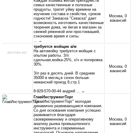
Каждая хозяйка желая преподнести
семье качественные и полезные
продукты, тратит уйму времени на
изучение состава и свойства, сроков
Москва, 0
годности! Закваска "Скваска" дает
вакансий
возможность изготовить качественные
творения дома, не бегая в магазин за
свежей ряженкой или простоквашей,
сэкономив время и силы.
... →
требуется мойщик а/м
На автомойку требуется мойщик с
опытом работы. З/п
сдельная,мойка-25%, х/ч и полировка
30%.
Москва, 0
вакансий
З/п раз в десять дней. В среднем
35000 в месяц,в сезон больше.
неманский проезд 8,стр.1
8-929-570-00-44 андрей
... →
ГлавИнструментТорг
"ГлавИнструментТорг" молодая
динамично развивающаяся компания.
Со дня основания компания успешно
развивается благодаря
своевременному и оперативному
Москва, 0
анализу рынка промышленного
вакансий
инструмента и современных
технологий. Основное направление