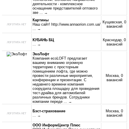
деятельности - комплексное
оснащение представителей оптового
зве
... →
Картины
Кущевская, 0
Наш сайт! http://www.annaorion.com.ua/
вакансий
... →
КУБАНЬ БЦ
Краснодар, 0
... →
вакансий
ЭкоЛофт
Компания ecoLOFT предлагает
вашему вниманию огромную
территорию с просторным
помещением лофта, где можно
провести различные мероприятия,
Москва, 0
конференции и презентации. С
вакансий
недавнего времени компания
соорудила площадку для проведения
тест-драйва для автомобилей
различных брендов. Сотрудники
компании переде
... →
Бэст-страхование
Москва, 0
... →
вакансий
ООО ИнформЦентр Плюс