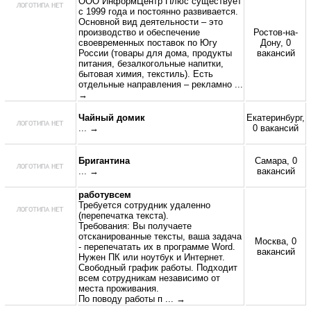
ООО ИнформЦентр Плюс существует
с 1999 года и постоянно развивается.
Основной вид деятельности – это
производство и обеспечение
Ростов-на-
своевременных поставок по Югу
Дону, 0
России (товары для дома, продукты
вакансий
питания, безалкогольные напитки,
бытовая химия, текстиль). Есть
отдельные направления – рекламно
...
→
Чайный домик
Екатеринбург,
... →
0 вакансий
Бригантина
Самара, 0
... →
вакансий
работувсем
Требуется сотрудник удаленно
(перепечатка текста).
Требования: Вы получаете
отсканированные тексты, ваша задача
Москва, 0
- перепечатать их в программе Word.
вакансий
Нужен ПК или ноутбук и Интернет.
Свободный график работы. Подходит
всем сотрудникам независимо от
места проживания.
По поводу работы п
... →