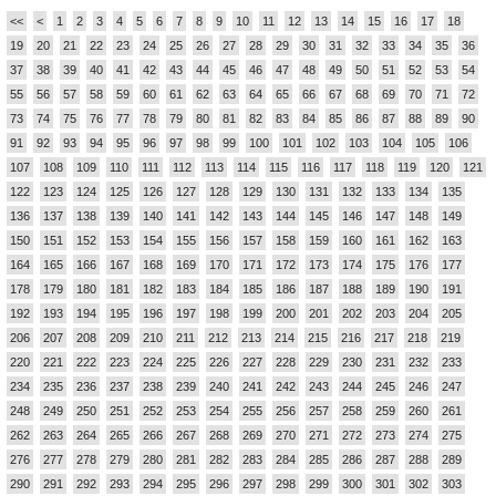
<<
<
1
2
3
4
5
6
7
8
9
10
11
12
13
14
15
16
17
18
19
20
21
22
23
24
25
26
27
28
29
30
31
32
33
34
35
36
37
38
39
40
41
42
43
44
45
46
47
48
49
50
51
52
53
54
55
56
57
58
59
60
61
62
63
64
65
66
67
68
69
70
71
72
73
74
75
76
77
78
79
80
81
82
83
84
85
86
87
88
89
90
91
92
93
94
95
96
97
98
99
100
101
102
103
104
105
106
107
108
109
110
111
112
113
114
115
116
117
118
119
120
121
122
123
124
125
126
127
128
129
130
131
132
133
134
135
136
137
138
139
140
141
142
143
144
145
146
147
148
149
150
151
152
153
154
155
156
157
158
159
160
161
162
163
164
165
166
167
168
169
170
171
172
173
174
175
176
177
178
179
180
181
182
183
184
185
186
187
188
189
190
191
192
193
194
195
196
197
198
199
200
201
202
203
204
205
206
207
208
209
210
211
212
213
214
215
216
217
218
219
220
221
222
223
224
225
226
227
228
229
230
231
232
233
234
235
236
237
238
239
240
241
242
243
244
245
246
247
248
249
250
251
252
253
254
255
256
257
258
259
260
261
262
263
264
265
266
267
268
269
270
271
272
273
274
275
276
277
278
279
280
281
282
283
284
285
286
287
288
289
290
291
292
293
294
295
296
297
298
299
300
301
302
303