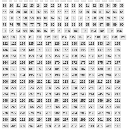
19
20
21
22
23
24
25
26
27
28
29
30
31
32
33
34
35
36
37
38
39
40
41
42
43
44
45
46
47
48
49
50
51
52
53
54
55
56
57
58
59
60
61
62
63
64
65
66
67
68
69
70
71
72
73
74
75
76
77
78
79
80
81
82
83
84
85
86
87
88
89
90
91
92
93
94
95
96
97
98
99
100
101
102
103
104
105
106
107
108
109
110
111
112
113
114
115
116
117
118
119
120
121
122
123
124
125
126
127
128
129
130
131
132
133
134
135
136
137
138
139
140
141
142
143
144
145
146
147
148
149
150
151
152
153
154
155
156
157
158
159
160
161
162
163
164
165
166
167
168
169
170
171
172
173
174
175
176
177
178
179
180
181
182
183
184
185
186
187
188
189
190
191
192
193
194
195
196
197
198
199
200
201
202
203
204
205
206
207
208
209
210
211
212
213
214
215
216
217
218
219
220
221
222
223
224
225
226
227
228
229
230
231
232
233
234
235
236
237
238
239
240
241
242
243
244
245
246
247
248
249
250
251
252
253
254
255
256
257
258
259
260
261
262
263
264
265
266
267
268
269
270
271
272
273
274
275
276
277
278
279
280
281
282
283
284
285
286
287
288
289
290
291
292
293
294
295
296
297
298
299
300
301
302
303
304
305
306
307
308
309
310
311
312
313
314
315
316
317