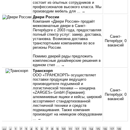
состоит из опытных сотрудников и
профессионалов высокого класса. Мы
производим мебель для
... →
Двери России
Компания «Двери России» продаёт
межкомнатные двери в Санкт-
Петербурге с 2003 года, предоставляя
полный спектр услуг: замер, доставка,
Санкт-
установка. Возможна доставка
Петербург, 0
транспортными компаниями во все
вакансий
регионы России.
Помимо дверей рады предложить
комплексные дизайнерские решения в
едином стил
... →
Транскорп
ООО «ТРАНСКОРП» осуществляет
поставки продукции ведущего
производителя подъемной и
логистической техники — концерна
Санкт-
«ZARGES» GmbH (Германия):
Петербург, 0
алюминиевые ящики и кейсы, широкий
вакансий
ассортимент стандартизованной
лестничной техники и средств
подмащивания. Также компания
производит на немецком оборудовании
... →
<<
<
1
2
3
4
5
6
7
8
9
10
11
12
13
14
15
16
17
18