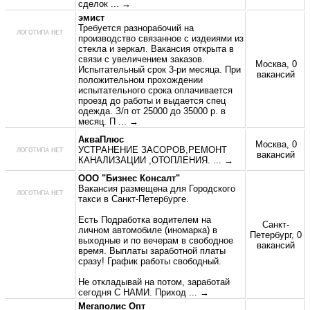
сделок
... →
эмист
Требуется разнорабочий на
производство связанное с издеиями из
стекла и зеркал. Вакансия открыта в
связи с увеличением заказов.
Москва, 0
Испытательный срок 3-ри месяца. При
вакансий
положительном прохождении
испытательного срока оплачивается
проезд до работы и выдается спец
одежда. З/п от 25000 до 35000 р. в
месяц. П
... →
АкваПлюс
Москва, 0
УСТРАНЕНИЕ ЗАСОРОВ,РЕМОНТ
вакансий
КАНАЛИЗАЦИИ ,ОТОПЛЕНИЯ.
... →
ООО "Бизнес Консалт"
Вакансия размещена для Городского
такси в Санкт-Петербурге.
Есть Подработка водителем на
Санкт-
личном автомобиле (иномарка) в
Петербург, 0
выходные и по вечерам в свободное
вакансий
время. Выплаты заработной платы
сразу! График работы свободный.
Не откладывай на потом, заработай
сегодня С НАМИ. Приход
... →
Мегаполис Опт