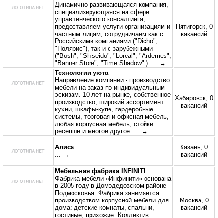
Динамично развивающаяся компания,
специализирующаяся на сфере
управленческого консалтинга,
предоставляем услуги организациям и
Пятигорск, 0
частным лицам, сотрудничаем как с
вакансий
Российскими компаниями ("Dicho",
"Полярис"), так и с зарубежными
("Bosh", "Shiseido", "Loreal", "Ardemes",
"Banner Store", "Time Shadow" ).
... →
Технологии уюта
Направление компании - производство
мебели на заказ по индивидуальным
эскизам. 10 лет на рынке, собственное
Хабаровск, 0
производство, широкий ассортимент:
вакансий
кухни, шкафы-купе, гардеробные
системы, торговая и офисная мебель,
любая корпусная мебель, стойки
ресепшн и многое другое.
... →
Алиса
Казань, 0
... →
вакансий
Мебельная фабрика INFINITI
Фабрика мебели «Инфинити» основана
в 2005 году в Домодедовском районе
Подмосковья. Фабрика занимается
производством корпусной мебели для
Москва, 0
дома: детские комнаты, спальни,
вакансий
гостиные, прихожие. Коллектив