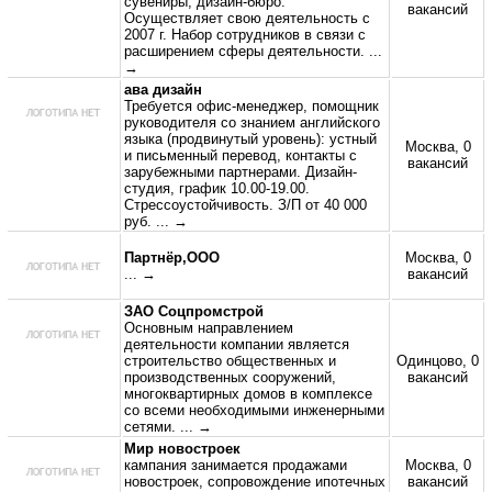
сувениры, дизайн-бюро.
вакансий
Осуществляет свою деятельность с
2007 г. Набор сотрудников в связи с
расширением сферы деятельности.
...
→
ава дизайн
Требуется офис-менеджер, помощник
руководителя со знанием английского
языка (продвинутый уровень): устный
Москва, 0
и письменный перевод, контакты с
вакансий
зарубежными партнерами. Дизайн-
студия, график 10.00-19.00.
Стрессоустойчивость. З/П от 40 000
руб.
... →
Партнёр,ООО
Москва, 0
... →
вакансий
ЗАО Соцпромстрой
Основным направлением
деятельности компании является
строительство общественных и
Одинцово, 0
производственных сооружений,
вакансий
многоквартирных домов в комплексе
со всеми необходимыми инженерными
сетями.
... →
Мир новостроек
кампания занимается продажами
Москва, 0
новостроек, сопровождение ипотечных
вакансий