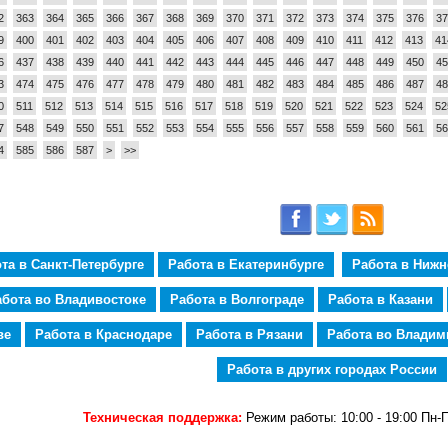
2
363
364
365
366
367
368
369
370
371
372
373
374
375
376
37
9
400
401
402
403
404
405
406
407
408
409
410
411
412
413
41
6
437
438
439
440
441
442
443
444
445
446
447
448
449
450
45
3
474
475
476
477
478
479
480
481
482
483
484
485
486
487
48
0
511
512
513
514
515
516
517
518
519
520
521
522
523
524
52
7
548
549
550
551
552
553
554
555
556
557
558
559
560
561
56
4
585
586
587
>
>>
та в Санкт-Петербурге
Работа в Екатеринбурге
Работа в Ниж
абота во Владивостоке
Работа в Волгограде
Работа в Казани
ве
Работа в Краснодаре
Работа в Рязани
Работа во Владим
Работа в других городах России
Техническая поддержка:
Режим работы: 10:00 - 19:00 Пн-