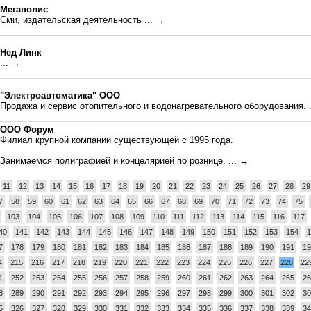
Мегаполис
Сми, издательская деятельность
... →
Нед Линк
... →
"Электроавтоматика" ООО
Продажа и сервис отопительного и водонагревательного оборудования.
ООО Форум
Филиал крупной компании существующей с 1995 года.
Занимаемся полиграфией и концелярией по рознице.
... →
11
12
13
14
15
16
17
18
19
20
21
22
23
24
25
26
27
28
29
7
58
59
60
61
62
63
64
65
66
67
68
69
70
71
72
73
74
75
103
104
105
106
107
108
109
110
111
112
113
114
115
116
117
40
141
142
143
144
145
146
147
148
149
150
151
152
153
154
1
7
178
179
180
181
182
183
184
185
186
187
188
189
190
191
19
4
215
216
217
218
219
220
221
222
223
224
225
226
227
228
22
1
252
253
254
255
256
257
258
259
260
261
262
263
264
265
26
8
289
290
291
292
293
294
295
296
297
298
299
300
301
302
30
5
326
327
328
329
330
331
332
333
334
335
336
337
338
339
34