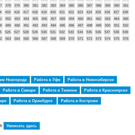
7
378
379
380
381
382
383
384
385
386
387
388
389
390
391
4
415
416
417
418
419
420
421
422
423
424
425
426
427
428
1
452
453
454
455
456
457
458
459
460
461
462
463
464
465
8
489
490
491
492
493
494
495
496
497
498
499
500
501
502
5
526
527
528
529
530
531
532
533
534
535
536
537
538
539
2
563
564
565
566
567
568
569
570
571
572
573
574
575
576
нем Новгороде
Работа в Уфе
Работа в Новосибирске
Работа в Самаре
Работа в Тюмени
Работа в Красноярске
ире
Работа в Оренбурге
Работа в Костроме
Пт
Написать здесь