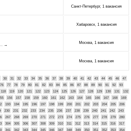
Санкт-Петербург, 1 вакансия
Хабаровск, 1 вакансия
Москва, 1 вакансия
... →
Москва, 1 вакансия
30
31
32
33
34
35
36
37
38
39
40
41
42
43
44
45
46
47
76
77
78
79
80
81
82
83
84
85
86
87
88
89
90
91
92
93
118
119
120
121
122
123
124
125
126
127
128
129
130
131
132
55
156
157
158
159
160
161
162
163
164
165
166
167
168
169
2
193
194
195
196
197
198
199
200
201
202
203
204
205
206
9
230
231
232
233
234
235
236
237
238
239
240
241
242
243
6
267
268
269
270
271
272
273
274
275
276
277
278
279
280
3
304
305
306
307
308
309
310
311
312
313
314
315
316
317
0
341
342
343
344
345
346
347
348
349
350
351
352
353
354