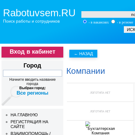
Rabotuvsem.RU
Поиск работы и сотрудников
- в вакансиях
- в резюме
Вход в кабинет
Город
Компании
Начните вводить название
города
Выбран город:
Все регионы
НА ГЛАВНУЮ
РЕГИСТРАЦИЯ НА
САЙТЕ
ВЗАИМОПОМОЩЬ /