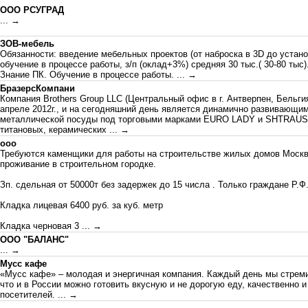
ООО РСУГРАД
... →
ЗОВ-мебель
Обязанности: введение мебельных проектов (от наброска в 3D до установк
обучение в процессе работы, з/п (оклад+3%) средняя 30 тыс.( 30-80 тыс)
Знание ПК. Обучение в процессе работы.
... →
БразерсКомпани
Компания Brothers Group LLC (Центральный офис в г. Антверпен, Бельги
апреле 2012г., и на сегодняшний день является динамично развивающи
металлической посуды под торговыми марками EURO LADY и SHTRAUSS,
титановых, керамических
... →
ооо
Требуются каменщики для работы на строительстве жилых домов Моск
проживание в строительном городке.
Зп. сдельная от 50000т без задержек до 15 числа . Только граждане Р.Ф. 
Кладка лицевая 6400 руб. за куб. метр
Кладка черновая 3
... →
ООО "БАЛАНС"
... →
Мусс кафе
«Мусс кафе» – молодая и энергичная компания. Каждый день мы стреми
что и в России можно готовить вкусную и не дорогую еду, качественно
посетителей.
... →