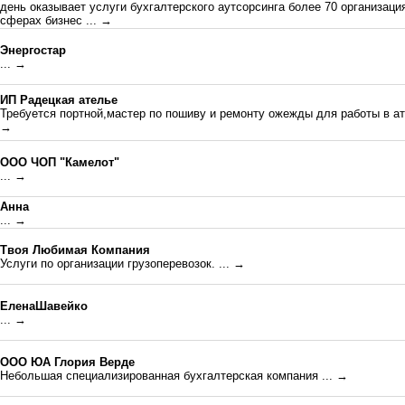
день оказывает услуги бухгалтерского аутсорсинга более 70 организац
сферах бизнес
... →
Энергостар
... →
ИП Радецкая ателье
Требуется портной,мастер по пошиву и ремонту ожежды для работы в ат
→
ООО ЧОП "Камелот"
... →
Анна
... →
Твоя Любимая Компания
Услуги по организации грузоперевозок.
... →
ЕленаШавейко
... →
ООО ЮА Глория Верде
Небольшая специализированная бухгалтерская компания
... →