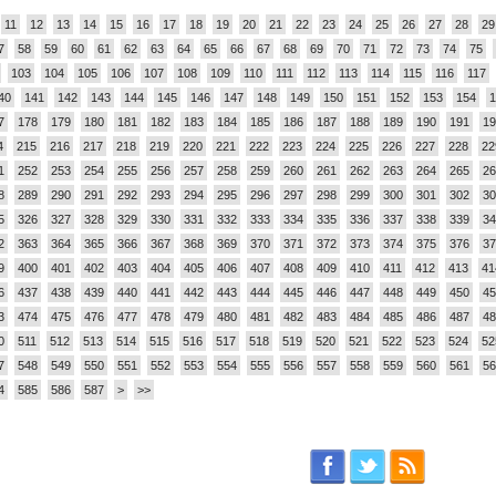
11
12
13
14
15
16
17
18
19
20
21
22
23
24
25
26
27
28
29
7
58
59
60
61
62
63
64
65
66
67
68
69
70
71
72
73
74
75
103
104
105
106
107
108
109
110
111
112
113
114
115
116
117
40
141
142
143
144
145
146
147
148
149
150
151
152
153
154
1
7
178
179
180
181
182
183
184
185
186
187
188
189
190
191
19
4
215
216
217
218
219
220
221
222
223
224
225
226
227
228
22
1
252
253
254
255
256
257
258
259
260
261
262
263
264
265
26
8
289
290
291
292
293
294
295
296
297
298
299
300
301
302
30
5
326
327
328
329
330
331
332
333
334
335
336
337
338
339
34
2
363
364
365
366
367
368
369
370
371
372
373
374
375
376
37
9
400
401
402
403
404
405
406
407
408
409
410
411
412
413
41
6
437
438
439
440
441
442
443
444
445
446
447
448
449
450
45
3
474
475
476
477
478
479
480
481
482
483
484
485
486
487
48
0
511
512
513
514
515
516
517
518
519
520
521
522
523
524
52
7
548
549
550
551
552
553
554
555
556
557
558
559
560
561
56
4
585
586
587
>
>>