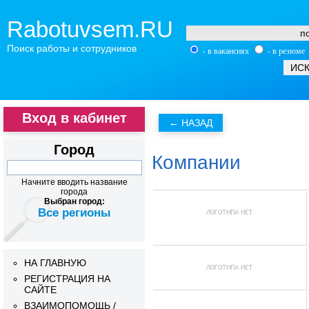
Rabotuvsem.RU
Поиск работы и сотрудников
- в вакансиях
- в резюме
Вход в кабинет
Город
Компании
Начните вводить название
города
Выбран город:
Все регионы
НА ГЛАВНУЮ
РЕГИСТРАЦИЯ НА
САЙТЕ
ВЗАИМОПОМОЩЬ /