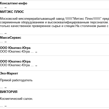
Консалтинг-инфо
... →
МИТЭКС ПЛЮС
Московский мясоперерабатывающий завод \\\\\\\"Митэкс Плюс\\\\\\\" пр
современным оборудованием и высококвалифицированным персоналом. 
только качественное проверенное сырье и специи.На столичном рынке с 
... →
МаксиСервис
... →
ООО Юкатекс-Югра
ООО Юкатекс-Югра
... →
ООО Юкатекс-Югра
ООО Юкатекс-Югра
... →
Эко-Маркет
Прямой работодатель
... →
ВИКТОРИЯ
Косметический салон.
... →