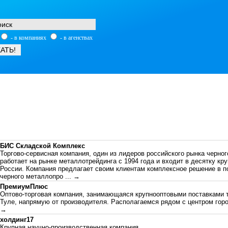
- в компаниях
- в агенствах
БИС Складской Комплекс
Торгово-сервисная компания, один из лидеров российского рынка черно
работает на рынке металлотрейдинга с 1994 года и входит в десятку к
России. Компания предлагает своим клиентам комплексное решение в п
черного металлопро
... →
ПремиумПлюс
Оптово-торговая компания, занимающаяся крупнооптовыми поставками 
Туле, напрямую от производителя. Располагаемся рядом с центром гор
→
холдинг17
Крупная научно-производственная компания.