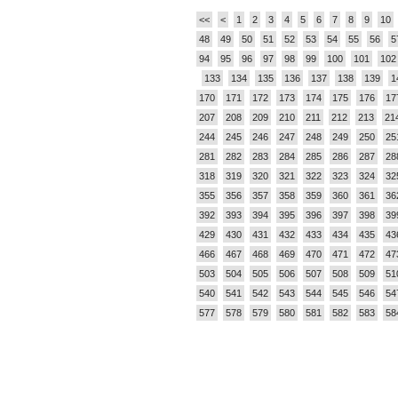
<<
<
1
2
3
4
5
6
7
8
9
10
48
49
50
51
52
53
54
55
56
5
94
95
96
97
98
99
100
101
102
133
134
135
136
137
138
139
1
170
171
172
173
174
175
176
17
207
208
209
210
211
212
213
21
244
245
246
247
248
249
250
25
281
282
283
284
285
286
287
28
318
319
320
321
322
323
324
32
355
356
357
358
359
360
361
36
392
393
394
395
396
397
398
39
429
430
431
432
433
434
435
43
466
467
468
469
470
471
472
47
503
504
505
506
507
508
509
51
540
541
542
543
544
545
546
54
577
578
579
580
581
582
583
58