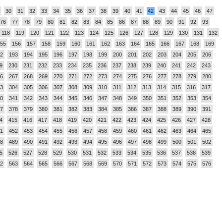
30
31
32
33
34
35
36
37
38
39
40
41
42
43
44
45
46
47
76
77
78
79
80
81
82
83
84
85
86
87
88
89
90
91
92
93
118
119
120
121
122
123
124
125
126
127
128
129
130
131
132
55
156
157
158
159
160
161
162
163
164
165
166
167
168
169
2
193
194
195
196
197
198
199
200
201
202
203
204
205
206
9
230
231
232
233
234
235
236
237
238
239
240
241
242
243
6
267
268
269
270
271
272
273
274
275
276
277
278
279
280
3
304
305
306
307
308
309
310
311
312
313
314
315
316
317
0
341
342
343
344
345
346
347
348
349
350
351
352
353
354
7
378
379
380
381
382
383
384
385
386
387
388
389
390
391
4
415
416
417
418
419
420
421
422
423
424
425
426
427
428
1
452
453
454
455
456
457
458
459
460
461
462
463
464
465
8
489
490
491
492
493
494
495
496
497
498
499
500
501
502
5
526
527
528
529
530
531
532
533
534
535
536
537
538
539
2
563
564
565
566
567
568
569
570
571
572
573
574
575
576