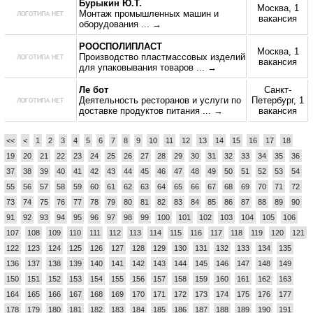
Бурыкин Ю.Т.
Москва, 1
Монтаж промышленных машин и
вакансия
оборудования
... →
РООСПОЛИПЛАСТ
Москва, 1
Производство пластмассовых изделий
вакансия
для упаковывания товаров
... →
Ле бот
Санкт-
Деятельность ресторанов и услуги по
Петербург, 1
доставке продуктов питания
... →
вакансия
<<
<
1
2
3
4
5
6
7
8
9
10
11
12
13
14
15
16
17
18
19
20
21
22
23
24
25
26
27
28
29
30
31
32
33
34
35
36
37
38
39
40
41
42
43
44
45
46
47
48
49
50
51
52
53
54
55
56
57
58
59
60
61
62
63
64
65
66
67
68
69
70
71
72
73
74
75
76
77
78
79
80
81
82
83
84
85
86
87
88
89
90
91
92
93
94
95
96
97
98
99
100
101
102
103
104
105
106
107
108
109
110
111
112
113
114
115
116
117
118
119
120
121
122
123
124
125
126
127
128
129
130
131
132
133
134
135
136
137
138
139
140
141
142
143
144
145
146
147
148
149
150
151
152
153
154
155
156
157
158
159
160
161
162
163
164
165
166
167
168
169
170
171
172
173
174
175
176
177
178
179
180
181
182
183
184
185
186
187
188
189
190
191