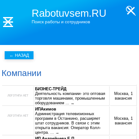
Rabotuvsem.RU
Поиск работы и сотрудников
Компании
БИЗНЕС-ТРЕЙД
Деятельность компании- это оптовая
Москва, 1
торговля машинами, промышленным
вакансия
оборудованием
... →
ИПАкимов
Администрация телевизионных
программ в Останкино, расширяет
Москва, 1
штат сотрудников. В связи с этим
вакансия
открыта вакансия: Оператор Колл-
центра.
... →
ИП Андрейчева Е.П.