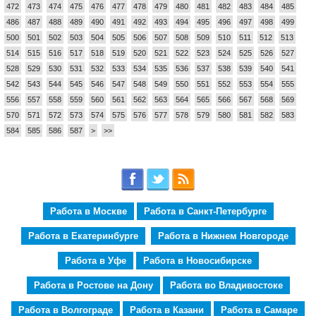
472
473
474
475
476
477
478
479
480
481
482
483
484
485
486
487
488
489
490
491
492
493
494
495
496
497
498
499
500
501
502
503
504
505
506
507
508
509
510
511
512
513
514
515
516
517
518
519
520
521
522
523
524
525
526
527
528
529
530
531
532
533
534
535
536
537
538
539
540
541
542
543
544
545
546
547
548
549
550
551
552
553
554
555
556
557
558
559
560
561
562
563
564
565
566
567
568
569
570
571
572
573
574
575
576
577
578
579
580
581
582
583
584
585
586
587
>
>>
Работа в Москве
Работа в Санкт-Петербурге
Работа в Екатеринбурге
Работа в Нижнем Новгороде
Работа в Уфе
Работа в Новосибирске
Работа в Ростове на Дону
Работа во Владивостоке
Работа в Волгограде
Работа в Казани
Работа в Самаре