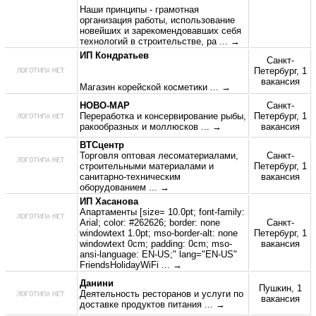
Наши принципы - грамотная
организация работы, использование
новейших и зарекомендовавших себя
технологий в строительстве, ра
... →
ИП Кондратьев
Санкт-
Петербург, 1
вакансия
Магазин корейской косметики
... →
НОВО-МАР
Санкт-
Переработка и консервирование рыбы,
Петербург, 1
ракообразных и моллюсков
... →
вакансия
ВТСцентр
Торговля оптовая лесоматериалами,
Санкт-
строительными материалами и
Петербург, 1
санитарно-техническим
вакансия
оборудованием
... →
ИП Хасанова
Апартаменты [size= 10.0pt; font-family:
Arial; color: #262626; border: none
Санкт-
windowtext 1.0pt; mso-border-alt: none
Петербург, 1
windowtext 0cm; padding: 0cm; mso-
вакансия
ansi-language: EN-US;" lang="EN-US"
FriendsHolidayWiFi
... →
Данини
Пушкин, 1
Деятельность ресторанов и услуги по
вакансия
доставке продуктов питания
... →