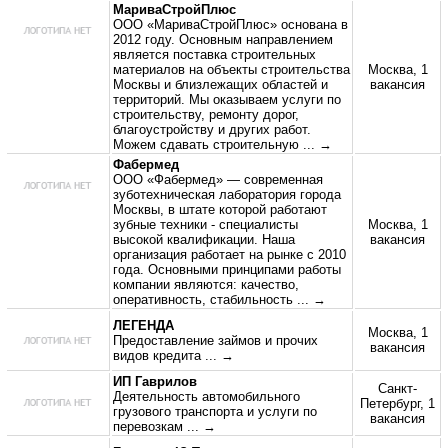
МариваСтройПлюс
ООО «МариваСтройПлюс» основана в
2012 году. Основным направлением
является поставка строительных
материалов на объекты строительства
Москва, 1
Москвы и близлежащих областей и
вакансия
территорий. Мы оказываем услуги по
строительству, ремонту дорог,
благоустройству и других работ.
Можем сдавать строительную
... →
Фабермед
ООО «Фабермед» — современная
зуботехническая лаборатория города
Москвы, в штате которой работают
зубные техники - специалисты
Москва, 1
высокой квалификации. Наша
вакансия
организация работает на рынке с 2010
года. Основными принципами работы
компании являются: качество,
оперативность, стабильность
... →
ЛЕГЕНДА
Москва, 1
Предоставление займов и прочих
вакансия
видов кредита
... →
ИП Гаврилов
Санкт-
Деятельность автомобильного
Петербург, 1
грузового транспорта и услуги по
вакансия
перевозкам
... →