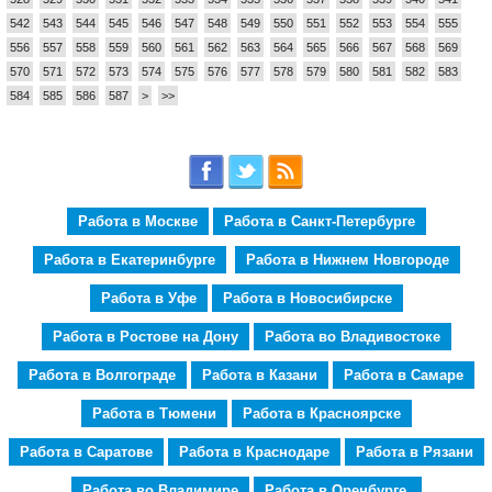
542
543
544
545
546
547
548
549
550
551
552
553
554
555
556
557
558
559
560
561
562
563
564
565
566
567
568
569
570
571
572
573
574
575
576
577
578
579
580
581
582
583
584
585
586
587
>
>>
Работа в Москве
Работа в Санкт-Петербурге
Работа в Екатеринбурге
Работа в Нижнем Новгороде
Работа в Уфе
Работа в Новосибирске
Работа в Ростове на Дону
Работа во Владивостоке
Работа в Волгограде
Работа в Казани
Работа в Самаре
Работа в Тюмени
Работа в Красноярске
Работа в Саратове
Работа в Краснодаре
Работа в Рязани
Работа во Владимире
Работа в Оренбурге