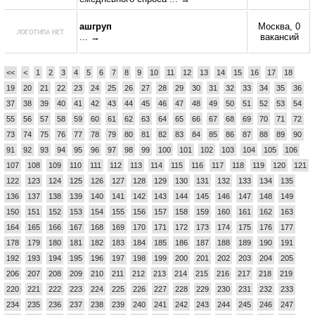
ашгруп
Москва, 0
... →
вакансий
<<
<
1
2
3
4
5
6
7
8
9
10
11
12
13
14
15
16
17
18
19
20
21
22
23
24
25
26
27
28
29
30
31
32
33
34
35
36
37
38
39
40
41
42
43
44
45
46
47
48
49
50
51
52
53
54
55
56
57
58
59
60
61
62
63
64
65
66
67
68
69
70
71
72
73
74
75
76
77
78
79
80
81
82
83
84
85
86
87
88
89
90
91
92
93
94
95
96
97
98
99
100
101
102
103
104
105
106
107
108
109
110
111
112
113
114
115
116
117
118
119
120
121
122
123
124
125
126
127
128
129
130
131
132
133
134
135
136
137
138
139
140
141
142
143
144
145
146
147
148
149
150
151
152
153
154
155
156
157
158
159
160
161
162
163
164
165
166
167
168
169
170
171
172
173
174
175
176
177
178
179
180
181
182
183
184
185
186
187
188
189
190
191
192
193
194
195
196
197
198
199
200
201
202
203
204
205
206
207
208
209
210
211
212
213
214
215
216
217
218
219
220
221
222
223
224
225
226
227
228
229
230
231
232
233
234
235
236
237
238
239
240
241
242
243
244
245
246
247