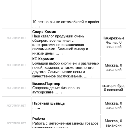
10 лет на рынке автомобилей с пробег
... →
Спарк Камин
Наш каталог продукции очень
Набережные
обширен, все начиная с
Челны, 0
электрокаминов и заканчивая
вакансий
биокаминами. Большой выбор и
низкие цены.
... →
КС Керамик
Большой выбор кирпичей и различных
Москва, 0
печей, каминов, а также можногого
вакансий
другого. Самые низкие цены и
качественное обслуживание.
... →
БизнесПартнер
Екатеринбург,
Сопровождение бизнеса на
0 вакансий
аутсорсинге
... →
Пъртный шьвьць
Москва, 0
... →
вакансий
Работа
Москва, 0
Работа с интернет-магазином товаров
вакансий
ежедневного спроса
... →