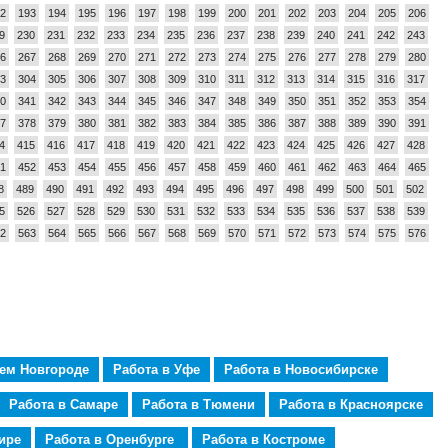
2
193
194
195
196
197
198
199
200
201
202
203
204
205
206
9
230
231
232
233
234
235
236
237
238
239
240
241
242
243
6
267
268
269
270
271
272
273
274
275
276
277
278
279
280
3
304
305
306
307
308
309
310
311
312
313
314
315
316
317
0
341
342
343
344
345
346
347
348
349
350
351
352
353
354
7
378
379
380
381
382
383
384
385
386
387
388
389
390
391
4
415
416
417
418
419
420
421
422
423
424
425
426
427
428
1
452
453
454
455
456
457
458
459
460
461
462
463
464
465
8
489
490
491
492
493
494
495
496
497
498
499
500
501
502
5
526
527
528
529
530
531
532
533
534
535
536
537
538
539
2
563
564
565
566
567
568
569
570
571
572
573
574
575
576
нем Новгороде
Работа в Уфе
Работа в Новосибирске
Работа в Самаре
Работа в Тюмени
Работа в Красноярске
ире
Работа в Оренбурге
Работа в Костроме