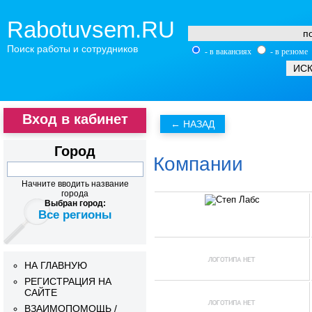
Rabotuvsem.RU
Поиск работы и сотрудников
- в вакансиях
- в резюме
Вход в кабинет
Город
Компании
Начните вводить название
города
Выбран город:
Все регионы
НА ГЛАВНУЮ
РЕГИСТРАЦИЯ НА
САЙТЕ
ВЗАИМОПОМОЩЬ /