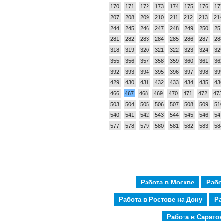
170
171
172
173
174
175
176
17
207
208
209
210
211
212
213
21
244
245
246
247
248
249
250
25
281
282
283
284
285
286
287
28
318
319
320
321
322
323
324
32
355
356
357
358
359
360
361
36
392
393
394
395
396
397
398
39
429
430
431
432
433
434
435
43
466
467
468
469
470
471
472
47
503
504
505
506
507
508
509
51
540
541
542
543
544
545
546
54
577
578
579
580
581
582
583
58
Работа в Москве
Рабо
Работа в Ростове на Дону
Р
Работа в Сарато