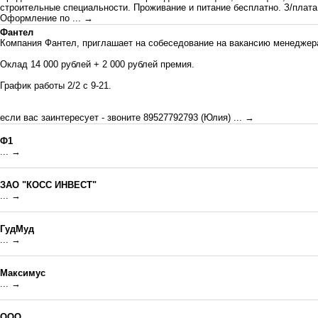
строительные специальности. Проживание и питание бесплатно. З/плата
Оформление по
... →
Фантел
Компания Фантел, приглашает на собеседование на вакансию менеджера
Оклад 14 000 рублей + 2 000 рублей премия.
График работы 2/2 с 9-21.
если вас заинтересует - звоните 89527792793 (Юлия)
... →
Ф1
... →
ЗАО "КОСС ИНВЕСТ"
... →
ГудМуд
... →
Mаксимус
... →
ООО