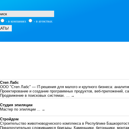
- в компаниях
- в агенствах
Степ Лабс
ООО "Степ Лабс" — IT-решения для малого и крупного бизнеса: аналитик
Проектирование и создание программных продуктов, веб-приложений, са
Продвижение в поисковых системах.
... →
Студия эпиляции
Мастер по эпиляции
... →
Стройдом
Строительство животноводческого комплекса в Республике Башкоротост
Предпочтительно сложившиеся бригады. Каменщики, бетонщики, монтаж