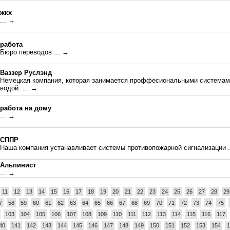
жкх
... →
работа
Бюро переводов
... →
Ваззер Руслэнд
Немецкая компания, которая занимается проффесиональными системами
водой.
... →
работа на дому
... →
СППР
Наша компания устанавливает системы противопожарной сигнализации
Альпинист
... →
11
12
13
14
15
16
17
18
19
20
21
22
23
24
25
26
27
28
29
7
58
59
60
61
62
63
64
65
66
67
68
69
70
71
72
73
74
75
103
104
105
106
107
108
109
110
111
112
113
114
115
116
117
40
141
142
143
144
145
146
147
148
149
150
151
152
153
154
1