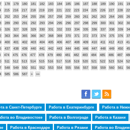
7
178
179
180
181
182
183
184
185
186
187
188
189
190
191
19
4
215
216
217
218
219
220
221
222
223
224
225
226
227
228
22
1
252
253
254
255
256
257
258
259
260
261
262
263
264
265
26
8
289
290
291
292
293
294
295
296
297
298
299
300
301
302
30
5
326
327
328
329
330
331
332
333
334
335
336
337
338
339
34
2
363
364
365
366
367
368
369
370
371
372
373
374
375
376
37
9
400
401
402
403
404
405
406
407
408
409
410
411
412
413
41
6
437
438
439
440
441
442
443
444
445
446
447
448
449
450
45
3
474
475
476
477
478
479
480
481
482
483
484
485
486
487
48
0
511
512
513
514
515
516
517
518
519
520
521
522
523
524
52
7
548
549
550
551
552
553
554
555
556
557
558
559
560
561
56
4
585
586
587
>
>>
та в Санкт-Петербурге
Работа в Екатеринбурге
Работа в Ниж
абота во Владивостоке
Работа в Волгограде
Работа в Казани
ве
Работа в Краснодаре
Работа в Рязани
Работа во Владим