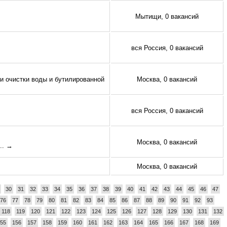
Мытищи, 0 вакансий
вся Россия, 0 вакансий
 очистки воды и бутилированной
Москва, 0 вакансий
вся Россия, 0 вакансий
Москва, 0 вакансий
... →
Москва, 0 вакансий
30
31
32
33
34
35
36
37
38
39
40
41
42
43
44
45
46
47
76
77
78
79
80
81
82
83
84
85
86
87
88
89
90
91
92
93
118
119
120
121
122
123
124
125
126
127
128
129
130
131
132
55
156
157
158
159
160
161
162
163
164
165
166
167
168
169