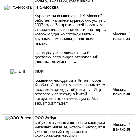
кольцу, выставки, фестивали и
... →
FPS-Москва
Курьерская компания "FPS-Москва"
работает на рынке курьерских услуг с
2007 года. За время своей работы мы
утвердились как надежный партнер, с
которым удобно сотрудничать и
Москва, 1
крупным компаниям, и частным
вакансия
лицам.
Наши услуги включают в себя
доставку всех видов отправлений
(письма, докумен
... →
JIURI
Компания находится в Китае, город
Харбин. Интернет магазин занимается
продажей одежды, обуви и т.д. Ищет
Москва, 1
готового к переезду в Китай
вакансия
сотрудника по оптимизации сайта
seo,smo,smm,sem
... →
ООО Этбук
Этбук- это динамично развивающийся
Москва, 1
интернет магазин, который находится
вакансия
уже не первый год на рынке
компьютерной техники.
... →