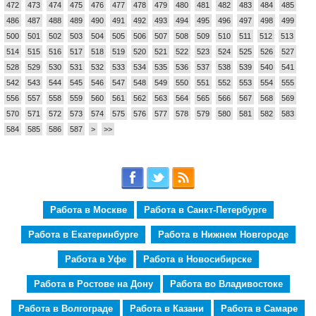
472
473
474
475
476
477
478
479
480
481
482
483
484
485
486
487
488
489
490
491
492
493
494
495
496
497
498
499
500
501
502
503
504
505
506
507
508
509
510
511
512
513
514
515
516
517
518
519
520
521
522
523
524
525
526
527
528
529
530
531
532
533
534
535
536
537
538
539
540
541
542
543
544
545
546
547
548
549
550
551
552
553
554
555
556
557
558
559
560
561
562
563
564
565
566
567
568
569
570
571
572
573
574
575
576
577
578
579
580
581
582
583
584
585
586
587
>
>>
Работа в Москве
Работа в Санкт-Петербурге
Работа в Екатеринбурге
Работа в Нижнем Новгороде
Работа в Уфе
Работа в Новосибирске
Работа в Ростове на Дону
Работа во Владивостоке
Работа в Волгограде
Работа в Казани
Работа в Самаре