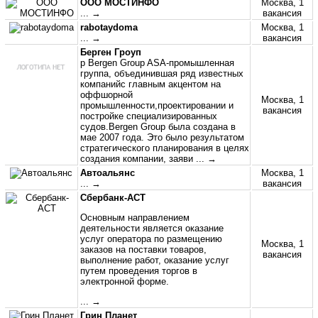
ООО МОСТИНФО
Москва, 1
... →
вакансия
rabotaydoma
Москва, 1
... →
вакансия
Берген Гроуп
p Bergen Group ASA-промышленная
группа, объединившая ряд известных
компанийс главным акцентом на
оффшорной
Москва, 1
промышленности,проектировании и
вакансия
постройке специализированных
судов.Bergen Group была создана в
мае 2007 года. Это было результатом
стратегического планирования в целях
создания компании, заяви
... →
Автоальянс
Москва, 1
... →
вакансия
Сбербанк-АСТ
Основным направлением
деятельности является оказание
услуг оператора по размещению
Москва, 1
заказов на поставки товаров,
вакансия
выполнение работ, оказание услуг
путем проведения торгов в
электронной форме.
... →
Грин Планет