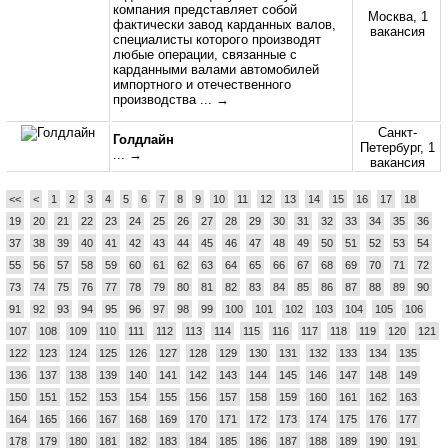
компания представляет собой
Москва, 1
фактически завод карданных валов,
вакансия
специалисты которого производят
любые операции, связанные с
карданными валами автомобилей
импортного и отечественного
производства
... →
Санкт-
Голдлайн
Петербург, 1
... →
вакансия
<<
<
1
2
3
4
5
6
7
8
9
10
11
12
13
14
15
16
17
18
19
20
21
22
23
24
25
26
27
28
29
30
31
32
33
34
35
36
37
38
39
40
41
42
43
44
45
46
47
48
49
50
51
52
53
54
55
56
57
58
59
60
61
62
63
64
65
66
67
68
69
70
71
72
73
74
75
76
77
78
79
80
81
82
83
84
85
86
87
88
89
90
91
92
93
94
95
96
97
98
99
100
101
102
103
104
105
106
107
108
109
110
111
112
113
114
115
116
117
118
119
120
121
122
123
124
125
126
127
128
129
130
131
132
133
134
135
136
137
138
139
140
141
142
143
144
145
146
147
148
149
150
151
152
153
154
155
156
157
158
159
160
161
162
163
164
165
166
167
168
169
170
171
172
173
174
175
176
177
178
179
180
181
182
183
184
185
186
187
188
189
190
191