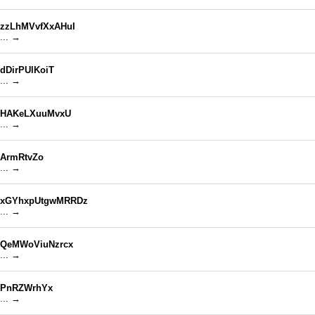
zzLhMVvfXxAHuI
... →
dDirPUlKoiT
... →
HAKeLXuuMvxU
... →
ArmRtvZo
... →
xGYhxpUtgwMRRDz
... →
QeMWoViuNzrcx
... →
PnRZWrhYx
... →