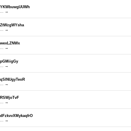
YKWbuwgUUWh
... →
ZtWzgWYsha
... →
wexLZNWx
... →
pGMiigGy
... →
qSlNUgyTeoR
... →
RSWjoTvF
... →
dFzkvvXMykaqfrO
... →