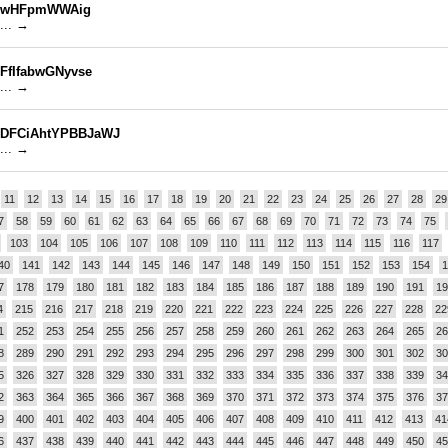
wHFpmWWAig
... →
FfIfabwGNyvse
... →
DFCiAhtYPBBJaWJ
... →
11
12
13
14
15
16
17
18
19
20
21
22
23
24
25
26
27
28
29
7
58
59
60
61
62
63
64
65
66
67
68
69
70
71
72
73
74
75
103
104
105
106
107
108
109
110
111
112
113
114
115
116
117
40
141
142
143
144
145
146
147
148
149
150
151
152
153
154
1
7
178
179
180
181
182
183
184
185
186
187
188
189
190
191
19
4
215
216
217
218
219
220
221
222
223
224
225
226
227
228
22
1
252
253
254
255
256
257
258
259
260
261
262
263
264
265
26
8
289
290
291
292
293
294
295
296
297
298
299
300
301
302
30
5
326
327
328
329
330
331
332
333
334
335
336
337
338
339
34
2
363
364
365
366
367
368
369
370
371
372
373
374
375
376
37
9
400
401
402
403
404
405
406
407
408
409
410
411
412
413
41
6
437
438
439
440
441
442
443
444
445
446
447
448
449
450
45