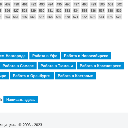
8
489
490
491
492
493
494
495
496
497
498
499
500
501
502
5
526
527
528
529
530
531
532
533
534
535
536
537
538
539
2
563
564
565
566
567
568
569
570
571
572
573
574
575
576
нем Новгороде
Работа в Уфе
Работа в Новосибирске
Работа в Самаре
Работа в Тюмени
Работа в Красноярске
ире
Работа в Оренбурге
Работа в Костроме
Пт
Написать здесь
защищены. © 2006 - 2023