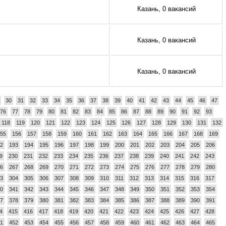
Казань, 0 вакансий
Казань, 0 вакансий
Казань, 0 вакансий
30
31
32
33
34
35
36
37
38
39
40
41
42
43
44
45
46
47
76
77
78
79
80
81
82
83
84
85
86
87
88
89
90
91
92
93
118
119
120
121
122
123
124
125
126
127
128
129
130
131
132
55
156
157
158
159
160
161
162
163
164
165
166
167
168
169
2
193
194
195
196
197
198
199
200
201
202
203
204
205
206
9
230
231
232
233
234
235
236
237
238
239
240
241
242
243
6
267
268
269
270
271
272
273
274
275
276
277
278
279
280
3
304
305
306
307
308
309
310
311
312
313
314
315
316
317
0
341
342
343
344
345
346
347
348
349
350
351
352
353
354
7
378
379
380
381
382
383
384
385
386
387
388
389
390
391
4
415
416
417
418
419
420
421
422
423
424
425
426
427
428
1
452
453
454
455
456
457
458
459
460
461
462
463
464
465