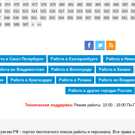
3
474
475
476
477
478
479
480
481
482
483
484
485
486
487
48
0
511
512
513
514
515
516
517
518
519
520
521
522
523
524
52
7
548
549
550
551
552
553
554
555
556
557
558
559
560
561
56
4
585
586
587
>
>>
та в Санкт-Петербурге
Работа в Екатеринбурге
Работа в Ниж
абота во Владивостоке
Работа в Волгограде
Работа в Казани
ве
Работа в Краснодаре
Работа в Рязани
Работа во Владим
Работа в других городах России
Техническая поддержка:
Режим работы: 10:00 - 19:00 Пн-
увсем.РФ - портал бесплатного поиска работы и персонала. Все права 