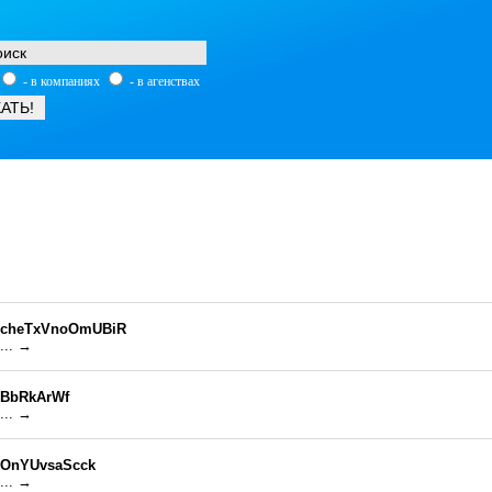
- в компаниях
- в агенствах
cheTxVnoOmUBiR
... →
BbRkArWf
... →
OnYUvsaScck
... →