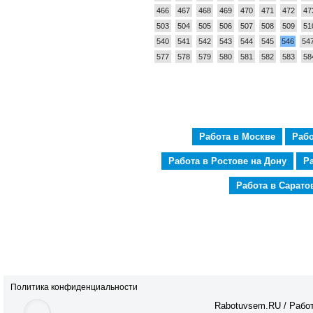
466
467
468
469
470
471
472
47
503
504
505
506
507
508
509
51
540
541
542
543
544
545
546
54
577
578
579
580
581
582
583
58
Работа в Москве
Рабо
Работа в Ростове на Дону
Р
Работа в Сарато
Политика конфиденциальности
Rabotuvsem.RU / Работ