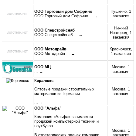
ООО Торговый дом Софрино
Пушкино, 1
ООО Торговый дом Софрино
... →
вакансия
Нижний
ООО Спецстройснаб
Новгород, 1
ООО Спецстройснаб
... →
вакансия
ООО Мотодрайв
Красноярск,
ООО Мотодрайв
... →
1 вакансия
ООО МЦ
Москва, 1
... →
вакансия
Кералюкс
Оптовые продажи строительных
Москва, 1
материалов из Германии
вакансия
... →
ООО "Альфа"
Компания «Альфа» занимается
продажей компьютерной техники и
ноутбуков.
Москва, 1
В стратегических планах компании
вакансия