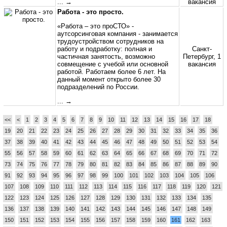
... →
вакансия
Работа - это просто.
«Работа – это проСТО» -
аутсорсинговая компания - занимается
трудоустройством сотрудников на
работу и подработку: полная и
Санкт-
частичная занятость, возможно
Петербург, 1
совмещение с учебой или основной
вакансия
работой. Работаем более 6 лет. На
данный момент открыто более 30
подразделений по России.
... →
<<
<
1
2
3
4
5
6
7
8
9
10
11
12
13
14
15
16
17
18
19
20
21
22
23
24
25
26
27
28
29
30
31
32
33
34
35
36
37
38
39
40
41
42
43
44
45
46
47
48
49
50
51
52
53
54
55
56
57
58
59
60
61
62
63
64
65
66
67
68
69
70
71
72
73
74
75
76
77
78
79
80
81
82
83
84
85
86
87
88
89
90
91
92
93
94
95
96
97
98
99
100
101
102
103
104
105
106
107
108
109
110
111
112
113
114
115
116
117
118
119
120
121
122
123
124
125
126
127
128
129
130
131
132
133
134
135
136
137
138
139
140
141
142
143
144
145
146
147
148
149
150
151
152
153
154
155
156
157
158
159
160
161
162
163