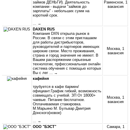
займов ДЕНЬГИ). Деятельность
Раменское, 1
компании - выдачи "займов до
вакансия
зарплаты" - небольших сумм на
короткий срок.
... →
DAXEN RUS
Компания DXN открыла рынок в
России. В связи с этим приглашаем
для работы дистрибьюторов,
руководителей и партнеров имеющих
Москва, 1
широкие связи. Место проживания,
вакансия
страна и город значения не имеют. В
Вашем распоряжении серьезные
технологии, прфессиональная онлайн
система обучения с помощью которых
Вы с лег
... →
кафейня
трубуется в кафе бармен/
официант.График гибкий, возможность
совмещать с учебой. ЗП От 18000+
Москва, 1
чаевые. Питание бесплатное.
вакансия
Оплачиваемая стажировка.
М.Марьино М. Бульвар Дмитрия
Донского(новое)
... →
ООО "БЭСТ"
Самара, 1