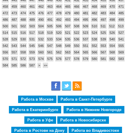
458
459
460
461
462
463
464
465
466
467
468
469
470
471
472
473
474
475
476
477
478
479
480
481
482
483
484
485
486
487
488
489
490
491
492
493
494
495
496
497
498
499
500
501
502
503
504
505
506
507
508
509
510
511
512
513
514
515
516
517
518
519
520
521
522
523
524
525
526
527
528
529
530
531
532
533
534
535
536
537
538
539
540
541
542
543
544
545
546
547
548
549
550
551
552
553
554
555
556
557
558
559
560
561
562
563
564
565
566
567
568
569
570
571
572
573
574
575
576
577
578
579
580
581
582
583
584
585
586
587
>
>>
Работа в Москве
Работа в Санкт-Петербурге
Работа в Екатеринбурге
Работа в Нижнем Новгороде
Работа в Уфе
Работа в Новосибирске
Работа в Ростове на Дону
Работа во Владивостоке