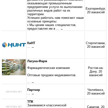
оказывающая промышленным
предприятиям услуги по выполнению
Екатеринбург,
различных видов работ на их
20 вакансий
территории.
Успешно работать нам помогают наши
основные принципы:
• Мы ценим наших специалистов,
предоставляя им в
... →
КиНТ
Стерлитамак,
... →
20 вакансий
Лагуна-Фарм
Фармацевтическая компания.
Ростов-на-
Дону, 20
Оптовые продажи медикаментов.
вакансий
... →
Партнер
Челябинск,
... →
20 вакансий
ТПК
Занимаемся классической
Саратов, 20