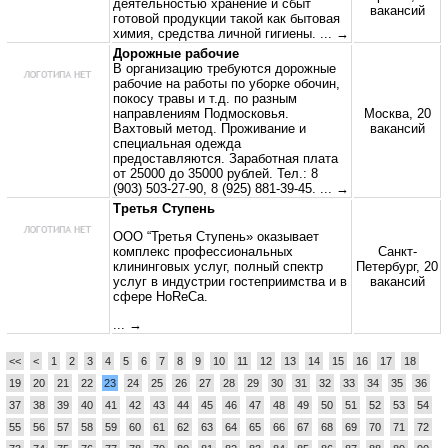
деятельностью хранение и сбыт
вакансий
готовой продукции такой как бытовая
химия, средства личной гигиены.
... →
Дорожные рабочие
В организацию требуются дорожные
рабочие на работы по уборке обочин,
покосу травы и т.д. по разным
направлениям Подмосковья.
Москва, 20
Вахтовый метод. Проживание и
вакансий
специальная одежда
предоставляются. Заработная плата
от 25000 до 35000 рублей. Тел.: 8
(903) 503-27-90, 8 (925) 881-39-45.
... →
Третья Ступень
ООО “Третья Ступень» оказывает
комплекс профессиональных
Санкт-
клининговых услуг, полный спектр
Петербург, 20
услуг в индустрии гостеприимства и в
вакансий
сфере HoReCa.
... →
<<
<
1
2
3
4
5
6
7
8
9
10
11
12
13
14
15
16
17
18
19
20
21
22
23
24
25
26
27
28
29
30
31
32
33
34
35
36
37
38
39
40
41
42
43
44
45
46
47
48
49
50
51
52
53
54
55
56
57
58
59
60
61
62
63
64
65
66
67
68
69
70
71
72