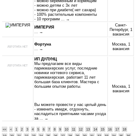
- можно беременным и кормящим
- можно детям с 3х лет
- можно при диабете( нет сахара)
- 100% растительные компоненты
- 10 программ
... →
Санкт-
ИМПЕРИЯ
Петербург, 1
... →
вакансия
Фортуна
Москва, 1
... →
вакансия
ИП ДУЛУНЦ
Мы предлагаем все виды
парикмахерских услуг, последние
новинки ногтевого сервиса,
парикмахерская. работает 11 лет
большая база клиентов. Мастера с
большим опытом работы.
Москва, 1
вакансия
Вы можете провести у нас целый день
- изменить имидж, отдохнуть,
насладиться приятными часами ухода
за
... →
<<
<
1
2
3
4
5
6
7
8
9
10
11
12
13
14
15
16
17
18
19
20
21
22
23
24
25
26
27
28
29
30
31
32
33
34
35
36