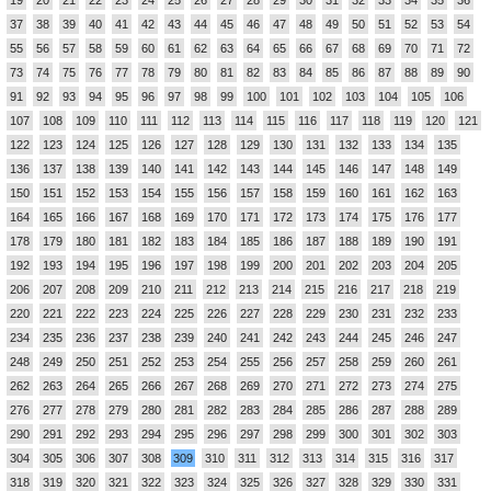
37
38
39
40
41
42
43
44
45
46
47
48
49
50
51
52
53
54
55
56
57
58
59
60
61
62
63
64
65
66
67
68
69
70
71
72
73
74
75
76
77
78
79
80
81
82
83
84
85
86
87
88
89
90
91
92
93
94
95
96
97
98
99
100
101
102
103
104
105
106
107
108
109
110
111
112
113
114
115
116
117
118
119
120
121
122
123
124
125
126
127
128
129
130
131
132
133
134
135
136
137
138
139
140
141
142
143
144
145
146
147
148
149
150
151
152
153
154
155
156
157
158
159
160
161
162
163
164
165
166
167
168
169
170
171
172
173
174
175
176
177
178
179
180
181
182
183
184
185
186
187
188
189
190
191
192
193
194
195
196
197
198
199
200
201
202
203
204
205
206
207
208
209
210
211
212
213
214
215
216
217
218
219
220
221
222
223
224
225
226
227
228
229
230
231
232
233
234
235
236
237
238
239
240
241
242
243
244
245
246
247
248
249
250
251
252
253
254
255
256
257
258
259
260
261
262
263
264
265
266
267
268
269
270
271
272
273
274
275
276
277
278
279
280
281
282
283
284
285
286
287
288
289
290
291
292
293
294
295
296
297
298
299
300
301
302
303
304
305
306
307
308
309
310
311
312
313
314
315
316
317
318
319
320
321
322
323
324
325
326
327
328
329
330
331