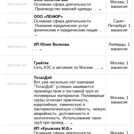
Москва, 1
Основная сфера деятельности
вакансия
:Производство верхней одежды
... →
ООО «ЛЕНЮР»
Основная сфера деятельности
Санкт-
:Оказание юридических услуг
Петербург, 1
физическим и юридическим лицам
...
вакансия
→
ИП Юлия Волкова
Люберцы, 1
... →
вакансия
Грейтек
Москва, 1
Сеть АЗС и автомоек по Москве.
... →
вакансия
ТоталДэб
Вот уже несколько лет компания
"ТоталДэБ" успешно занимается
производством и поставкой труб из
полимерных материалов. Полимерные
Москва, 1
трубы отличает практичность,
вакансия
коррозийную, химическую и
бактериологическую стойкость, низкую
аварийность, долговечность и
экологичность. Использование таких
труб при провед
... →
ИП «Крымова М.В.»
Основная сфера деятельности :
Москва, 1