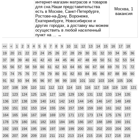
интернет-магазин матрасов и товаров
для сна.Наши представительства
Москва, 1
есть в Москве, Санкт-Петербурге,
вакансия
Ростове-на-Дону, Воронеже,
Екатеринбурге, Новосибирске и
других городах, а доставку мы можем
осуществить в любой населенный
пункт на
... →
<<
<
1
2
3
4
5
6
7
8
9
10
11
12
13
14
15
16
17
18
19
20
21
22
23
24
25
26
27
28
29
30
31
32
33
34
35
36
37
38
39
40
41
42
43
44
45
46
47
48
49
50
51
52
53
54
55
56
57
58
59
60
61
62
63
64
65
66
67
68
69
70
71
72
73
74
75
76
77
78
79
80
81
82
83
84
85
86
87
88
89
90
91
92
93
94
95
96
97
98
99
100
101
102
103
104
105
106
107
108
109
110
111
112
113
114
115
116
117
118
119
120
121
122
123
124
125
126
127
128
129
130
131
132
133
134
135
136
137
138
139
140
141
142
143
144
145
146
147
148
149
150
151
152
153
154
155
156
157
158
159
160
161
162
163
164
165
166
167
168
169
170
171
172
173
174
175
176
177
178
179
180
181
182
183
184
185
186
187
188
189
190
191
192
193
194
195
196
197
198
199
200
201
202
203
204
205
206
207
208
209
210
211
212
213
214
215
216
217
218
219