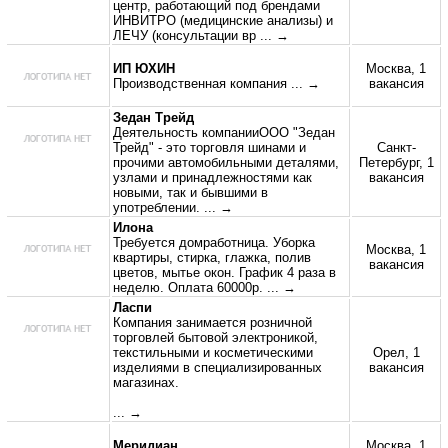
центр, работающий под брендами
ИНВИТРО (медицинские анализы) и
ЛЕЧУ (консультации вр
... →
ИП ЮХИН
Москва, 1
Производственная компания
... →
вакансия
Зедан Трейд
Деятельность компанииООО "Зедан
Трейд" - это торговля шинами и
Санкт-
прочими автомобильными деталями,
Петербург, 1
узлами и принадлежностями как
вакансия
новыми, так и бывшими в
употреблении.
... →
Илона
Требуется домработница. Уборка
Москва, 1
квартиры, стирка, глажка, полив
вакансия
цветов, мытье окон. График 4 раза в
неделю. Оплата 60000р.
... →
Ласпи
Компания занимается розничной
торговлей бытовой электроникой,
текстильными и косметическими
Орел, 1
изделиями в специализированных
вакансия
магазинах.
... →
Меридиан
Москва, 1