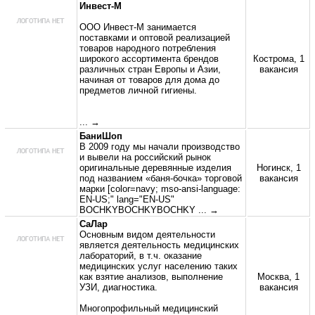
Инвест-М
ООО Инвест-М занимается
поставками и оптовой реализацией
товаров народного потребления
широкого ассортимента брендов
Кострома, 1
различных стран Европы и Азии,
вакансия
начиная от товаров для дома до
предметов личной гигиены.
... →
БаниШоп
В 2009 году мы начали производство
и вывели на российский рынок
оригинальные деревянные изделия
Ногинск, 1
под названием «баня-бочка» торговой
вакансия
марки [color=navy; mso-ansi-language:
EN-US;" lang="EN-US"
BOCHKYBOCHKYBOCHKY
... →
СаЛар
Основным видом деятельности
является деятельность медицинских
лабораторий, в т.ч. оказание
медицинских услуг населению таких
как взятие анализов, выполнение
Москва, 1
УЗИ, диагностика.
вакансия
Многопрофильный медицинский