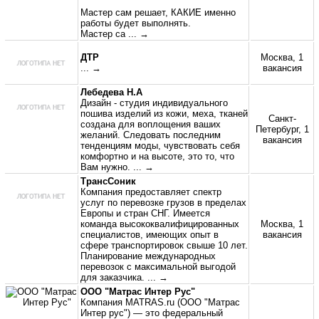
Мастер сам решает, КАКИЕ именно
работы будет выполнять.
Мастер са
... →
ДТР
Москва, 1
... →
вакансия
Лебедева Н.А
Дизайн - студия индивидуального
пошива изделий из кожи, меха, тканей
Санкт-
создана для воплощения ваших
Петербург, 1
желаний. Следовать последним
вакансия
тенденциям моды, чувствовать себя
комфортно и на высоте, это то, что
Вам нужно.
... →
ТрансСоник
Компания предоставляет спектр
услуг по перевозке грузов в пределах
Европы и стран СНГ. Имеется
команда высококвалифицированных
Москва, 1
специалистов, имеющих опыт в
вакансия
сфере транспортировок свыше 10 лет.
Планирование международных
перевозок с максимальной выгодой
для заказчика.
... →
ООО "Матрас Интер Рус"
Компания MATRAS.ru (ООО "Матрас
Интер рус") — это федеральный