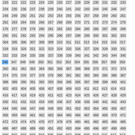
220
221
222
223
224
225
226
227
228
229
230
231
232
233
234
235
236
237
238
239
240
241
242
243
244
245
246
247
248
249
250
251
252
253
254
255
256
257
258
259
260
261
262
263
264
265
266
267
268
269
270
271
272
273
274
275
276
277
278
279
280
281
282
283
284
285
286
287
288
289
290
291
292
293
294
295
296
297
298
299
300
301
302
303
304
305
306
307
308
309
310
311
312
313
314
315
316
317
318
319
320
321
322
323
324
325
326
327
328
329
330
331
332
333
334
335
336
337
338
339
340
341
342
343
344
345
346
347
348
349
350
351
352
353
354
355
356
357
358
359
360
361
362
363
364
365
366
367
368
369
370
371
372
373
374
375
376
377
378
379
380
381
382
383
384
385
386
387
388
389
390
391
392
393
394
395
396
397
398
399
400
401
402
403
404
405
406
407
408
409
410
411
412
413
414
415
416
417
418
419
420
421
422
423
424
425
426
427
428
429
430
431
432
433
434
435
436
437
438
439
440
441
442
443
444
445
446
447
448
449
450
451
452
453
454
455
456
457
458
459
460
461
462
463
464
465
466
467
468
469
470
471
472
473
474
475
476
477
478
479
480
481
482
483
484
485
486
487
488
489
490
491
492
493
494
495
496
497
498
499
500
501
502
503
504
505
506
507
508
509
510
511
512
513