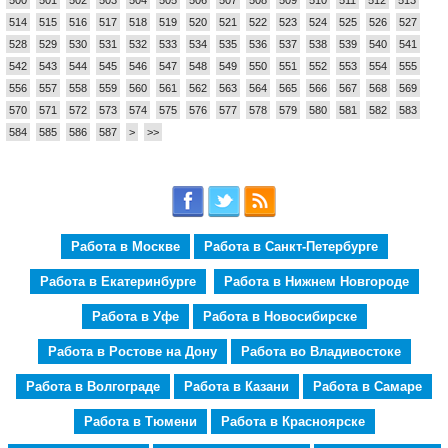
514
515
516
517
518
519
520
521
522
523
524
525
526
527
528
529
530
531
532
533
534
535
536
537
538
539
540
541
542
543
544
545
546
547
548
549
550
551
552
553
554
555
556
557
558
559
560
561
562
563
564
565
566
567
568
569
570
571
572
573
574
575
576
577
578
579
580
581
582
583
584
585
586
587
>
>>
Работа в Москве
Работа в Санкт-Петербурге
Работа в Екатеринбурге
Работа в Нижнем Новгороде
Работа в Уфе
Работа в Новосибирске
Работа в Ростове на Дону
Работа во Владивостоке
Работа в Волгограде
Работа в Казани
Работа в Самаре
Работа в Тюмени
Работа в Красноярске