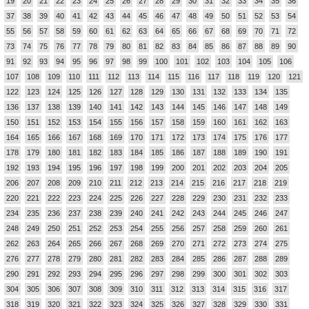
19
20
21
22
23
24
25
26
27
28
29
30
31
32
33
34
35
36
37
38
39
40
41
42
43
44
45
46
47
48
49
50
51
52
53
54
55
56
57
58
59
60
61
62
63
64
65
66
67
68
69
70
71
72
73
74
75
76
77
78
79
80
81
82
83
84
85
86
87
88
89
90
91
92
93
94
95
96
97
98
99
100
101
102
103
104
105
106
107
108
109
110
111
112
113
114
115
116
117
118
119
120
121
122
123
124
125
126
127
128
129
130
131
132
133
134
135
136
137
138
139
140
141
142
143
144
145
146
147
148
149
150
151
152
153
154
155
156
157
158
159
160
161
162
163
164
165
166
167
168
169
170
171
172
173
174
175
176
177
178
179
180
181
182
183
184
185
186
187
188
189
190
191
192
193
194
195
196
197
198
199
200
201
202
203
204
205
206
207
208
209
210
211
212
213
214
215
216
217
218
219
220
221
222
223
224
225
226
227
228
229
230
231
232
233
234
235
236
237
238
239
240
241
242
243
244
245
246
247
248
249
250
251
252
253
254
255
256
257
258
259
260
261
262
263
264
265
266
267
268
269
270
271
272
273
274
275
276
277
278
279
280
281
282
283
284
285
286
287
288
289
290
291
292
293
294
295
296
297
298
299
300
301
302
303
304
305
306
307
308
309
310
311
312
313
314
315
316
317
318
319
320
321
322
323
324
325
326
327
328
329
330
331