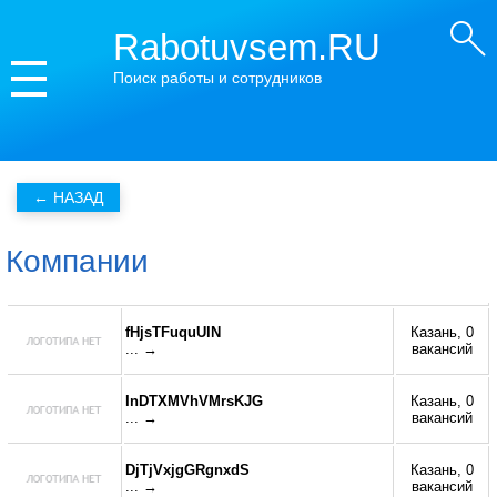
Rabotuvsem.RU
Поиск работы и сотрудников
Компании
fHjsTFuquUlN
Казань, 0
... →
вакансий
InDTXMVhVMrsKJG
Казань, 0
... →
вакансий
DjTjVxjgGRgnxdS
Казань, 0
... →
вакансий