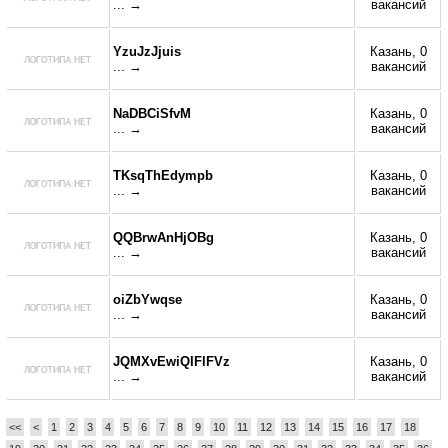
... →
вакансий
YzuJzJjuis
Казань, 0
... →
вакансий
NaDBCiSfvM
Казань, 0
... →
вакансий
TKsqThEdympb
Казань, 0
... →
вакансий
QQBrwAnHjOBg
Казань, 0
... →
вакансий
oiZbYwqse
Казань, 0
... →
вакансий
JQMXvEwiQIFlFVz
Казань, 0
... →
вакансий
<<
<
1
2
3
4
5
6
7
8
9
10
11
12
13
14
15
16
17
18