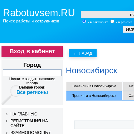
Rabotuvsem.RU
Поиск работы и сотрудников
- в вакансиях
- в резюме
Вход в кабинет
Город
Новосибирск
Начните вводить название
города
Вакансии в Новосибирске
Ре
Выбран город:
Все регионы
Тренинги в Новосибирске
Фа
НА ГЛАВНУЮ
РЕГИСТРАЦИЯ НА
САЙТЕ
ВЗАИМОПОМОЩЬ /