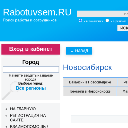
Rabotuvsem.RU
Поиск работы и сотрудников
- в вакансиях
- в резюме
Вход в кабинет
Город
Новосибирск
Начните вводить название
города
Вакансии в Новосибирске
Ре
Выбран город:
Все регионы
Тренинги в Новосибирске
Фа
НА ГЛАВНУЮ
РЕГИСТРАЦИЯ НА
САЙТЕ
ВЗАИМОПОМОЩЬ /