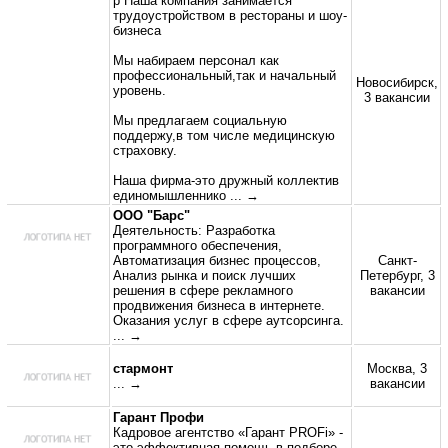
p Наша компания занимается
трудоустройством в рестораны и шоу-
бизнеса
Мы набираем персонал как
профессиональный,так и начальный
Новосибирск,
уровень.
3 вакансии
Мы предлагаем социальную
поддержу,в том числе медицинскую
страховку.
Наша фирма-это дружный коллектив
единомышленнико
... →
ООО "Барс"
Деятельность: Разработка
программного обеспечения,
Автоматизация бизнес процессов,
Санкт-
Анализ рынка и поиск лучших
Петербург, 3
решения в сфере рекламного
вакансии
продвижения бизнеса в интернете.
Оказания услуг в сфере аутсорсинга.
... →
стармонт
Москва, 3
... →
вакансии
Гарант Профи
Кадровое агентство «Гарант PROFi» -
это эффективная помощь в подборе