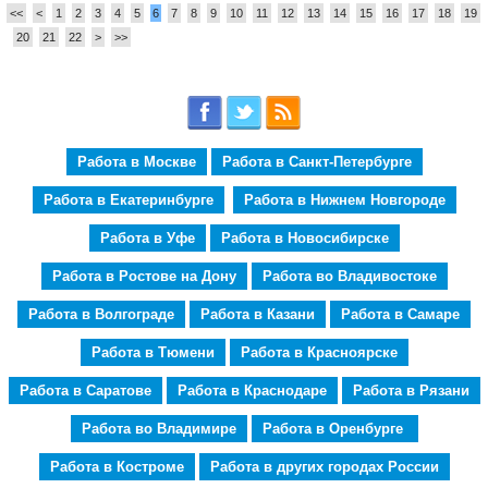
<<
<
1
2
3
4
5
6
7
8
9
10
11
12
13
14
15
16
17
18
19
20
21
22
>
>>
Работа в Москве
Работа в Санкт-Петербурге
Работа в Екатеринбурге
Работа в Нижнем Новгороде
Работа в Уфе
Работа в Новосибирске
Работа в Ростове на Дону
Работа во Владивостоке
Работа в Волгограде
Работа в Казани
Работа в Самаре
Работа в Тюмени
Работа в Красноярске
Работа в Саратове
Работа в Краснодаре
Работа в Рязани
Работа во Владимире
Работа в Оренбурге
Работа в Костроме
Работа в других городах России