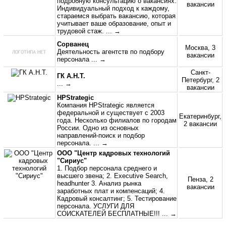
подробную консультацию о вакансиях.
вакансии
Индивидуальный подход к каждому,
стараемся выбрать вакансию, которая
учитывает ваше образование, опыт и
трудовой стаж.
... →
Сорванец
Москва, 3
Деятельность агентств по подбору
вакансии
персонала
... →
Санкт-
ГК А.Н.Т.
Петербург, 2
... →
вакансии
HPStrategic
Компания HPStrategic является
федеральной и существует с 2003
Екатеринбург,
года. Несколько филиалов по городам
2 вакансии
России. Одно из основных
направлений-поиск и подбор
персонала.
... →
ООО "Центр кадровых технологий
"Сириус"
1. Подбор персонала среднего и
высшего звена; 2. Executive Search,
Пенза, 2
headhunter 3. Анализ рынка
вакансии
заработных плат и компенсаций; 4.
Кадровый консалтинг; 5. Тестирование
персонала. УСЛУГИ ДЛЯ
СОИСКАТЕЛЕЙ БЕСПЛАТНЫЕ!!!
... →