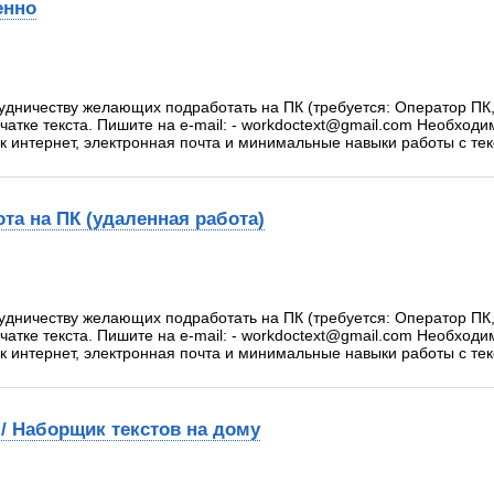
енно
удничеству желающих подработать на ПК (требуется: Оператор ПК
атке текста. Пишите на e-mail: - workdoctext@gmail.com Необход
к интернет, электронная почта и минимальные навыки работы с те
ота на ПК (удаленная работа)
удничеству желающих подработать на ПК (требуется: Оператор ПК
атке текста. Пишите на e-mail: - workdoctext@gmail.com Необход
к интернет, электронная почта и минимальные навыки работы с те
/ Наборщик текстов на дому