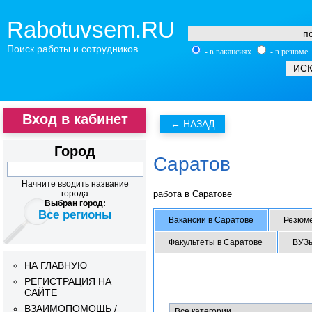
Rabotuvsem.RU
Поиск работы и сотрудников
- в вакансиях
- в резюме
Вход в кабинет
Город
Саратов
Начните вводить название
работа в Саратове
города
Выбран город:
Все регионы
Вакансии в Саратове
Резюме
Факультеты в Саратове
ВУЗы
НА ГЛАВНУЮ
РЕГИСТРАЦИЯ НА
САЙТЕ
ВЗАИМОПОМОЩЬ /