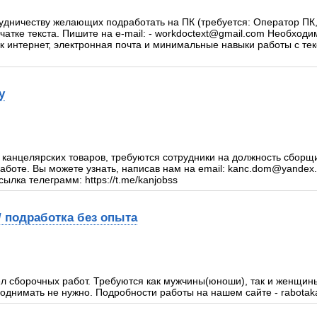
удничеству желающих подработать на ПК (требуется: Оператор ПК
атке текста. Пишите на e-mail: - workdoctext@gmail.com Необход
к интернет, электронная почта и минимальные навыки работы с те
у
 канцелярских товаров, требуются сотрудники на должность сборщи
оте. Вы можете узнать, написав нам на email: kanc.dom@yandex.
ылка телеграмм: https://t.me/kanjobss
/ подработка без опыта
ел сборочных работ. Требуются как мужчины(юноши), так и женщин
поднимать не нужно. Подробности работы на нашем сайте - rabotak