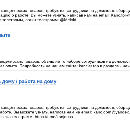
 канцелярских товаров, требуются сотрудники на должность сборщ
цию о работе. Вы можете узнать, написав нам на email: Kanc.tor@
в телеграмм, логин телеграмм: @Melokf
пыта
анцелярских товаров, объявляет о наборе сотрудников на должнос
ез опыта. Подробности на нашем сайте: kancler.top в разделе - нач
 дому / работа на дому
 канцелярских товаров, требуются сотрудники на должность сборщи
оте. Вы можете узнать, написав нам на email: kanc.dom@yandex.
ылка телеграмм: https://t.me/kanjobss