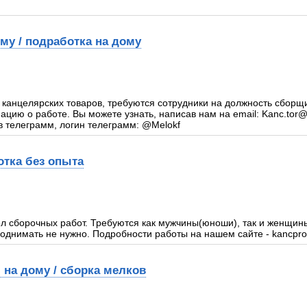
му / подработка на дому
 канцелярских товаров, требуются сотрудники на должность сборщ
цию о работе. Вы можете узнать, написав нам на email: Kanc.tor@
в телеграмм, логин телеграмм: @Melokf
отка без опыта
ел сборочных работ. Требуются как мужчины(юноши), так и женщин
поднимать не нужно. Подробности работы на нашем сайте - kancpro
 на дому / сборка мелков