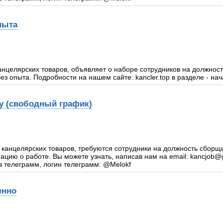
пыта
анцелярских товаров, объявляет о наборе сотрудников на должнос
ез опыта. Подробности на нашем сайте: kancler.top в разделе - нач
у (свободный график)
 канцелярских товаров, требуются сотрудники на должность сборщ
цию о работе. Вы можете узнать, написав нам на email: kancjob@
в телеграмм, логин телеграмм: @Melokf
енно