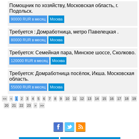
Помощник по хозяйству, Московская область, г.
Подольск.
90000 RUR в месяц
Москва
Требуется : Домработница, метро Павелецкая .
80000 RUR в месяц
Москва
Требуется: Семейная пара, Минское шоссе, Сколково.
120000 RUR в месяц
Москва
Требуется: Домработница посёлок, Икша. Московская
область.
55000 RUR в месяц
Москва
<<
<
1
2
3
4
5
6
7
8
9
10
11
12
13
14
15
16
17
18
19
20
21
22
23
>
>>