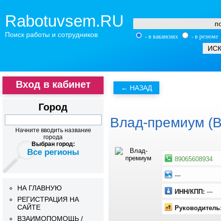
Rabotuvsem.RU
Поиск работы и сотрудников
- в вакансиях
- в резюме
Вход в кабинет
Город
Влад-премиум (
Начните вводить название
города
Выбран город:
Все регионы
89065608934
---
НА ГЛАВНУЮ
ИНН/КПП:
---
РЕГИСТРАЦИЯ НА
САЙТЕ
Руководитель
ВЗАИМОПОМОЩЬ /