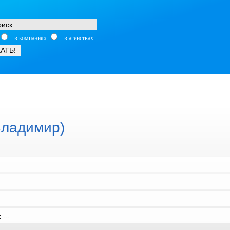
- в компаниях
- в агенствах
Владимир)
:
---