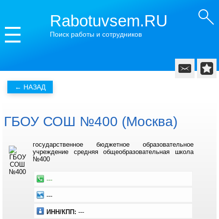
Rabotuvsem.RU
Поиск работы и сотрудников
ГБОУ СОШ №400 (Москва)
государственное бюджетное образовательное
учреждение средняя общеобразовательная школа
№400
---
---
ИНН/КПП:
---