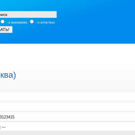
- в компаниях
- в агенствах
ква)
3123415
:
---