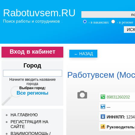
Rabotuvsem.RU
Поиск работы и сотрудников
- в вакансиях
- в резюме
Вход в кабинет
Город
Работувсем (Мос
Начните вводить название
города
Выбран город:
Все регионы
89831260202
---
НА ГЛАВНУЮ
ИНН/КПП:
1234
РЕГИСТРАЦИЯ НА
САЙТЕ
Руководитель
ВЗАИМОПОМОЩЬ /