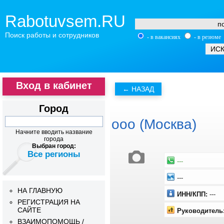
Rabotuvsem.RU
Поиск работы и сотрудников
- в вакансиях
- в резюме
Вход в кабинет
Город
ооо (Москва)
Начните вводить название
города
Выбран город:
Все регионы
---
---
НА ГЛАВНУЮ
ИНН/КПП:
---
РЕГИСТРАЦИЯ НА
САЙТЕ
Руководитель
ВЗАИМОПОМОЩЬ /