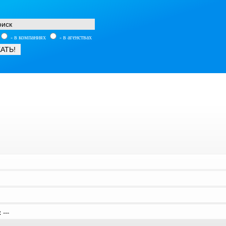
- в компаниях
- в агенствах
:
---