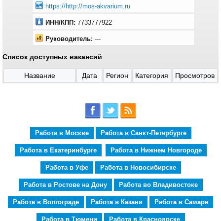
https://http://mos-akvarium.ru
ИНН/КПП:
7733777922
Руководитель:
---
Список доступных вакансий
Название
Дата
Регион
Категория
Просмотров
Работа в Москве
Работа в Санкт-Петербурге
Работа в Екатеринбурге
Работа в Нижнем Новгороде
Работа в Уфе
Работа в Новосибирске
Работа в Ростове на Дону
Работа во Владивостоке
Работа в Волгограде
Работа в Казани
Работа в Самаре
Работа в Тюмени
Работа в Красноярске