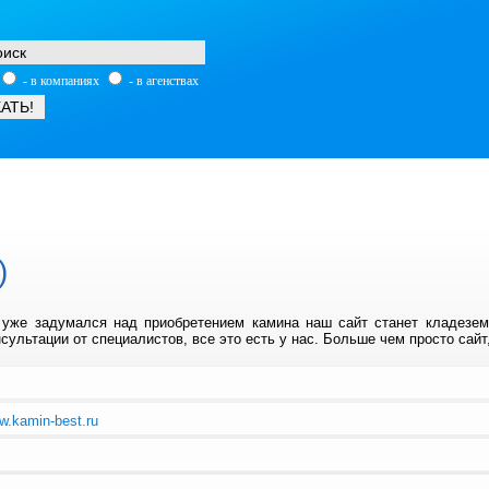
- в компаниях
- в агенствах
)
 уже задумался над приобретением камина наш сайт станет кладезе
сультации от специалистов, все это есть у нас. Больше чем просто сайт
ww.kamin-best.ru