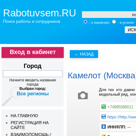
Rabotuvsem.RU
Поиск работы и сотрудников
- в вакансиях
- в резюме
Вход в кабинет
Город
Камелот (Москва
Начните вводить название
города
Выбран город:
Для тех кто давно
Все регионы
модельный ряд, кон
+74995580011
НА ГЛАВНУЮ
https://http://w
РЕГИСТРАЦИЯ НА
ИНН/КПП:
---
САЙТЕ
ВЗАИМОПОМОЩЬ /