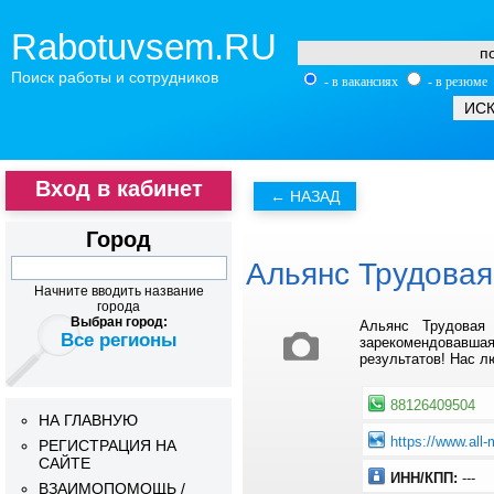
Rabotuvsem.RU
Поиск работы и сотрудников
- в вакансиях
- в резюме
Вход в кабинет
Город
Альянс Трудовая
Начните вводить название
города
Выбран город:
Альянс Трудовая
Все регионы
зарекомендовавшая
результатов! Нас л
88126409504
НА ГЛАВНУЮ
https://www.all-
РЕГИСТРАЦИЯ НА
САЙТЕ
ИНН/КПП:
---
ВЗАИМОПОМОЩЬ /