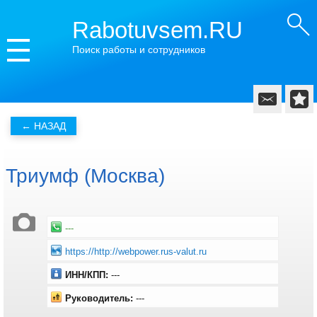
Rabotuvsem.RU
Поиск работы и сотрудников
Триумф (Москва)
---
https://http://webpower.rus-valut.ru
ИНН/КПП:
---
Руководитель:
---