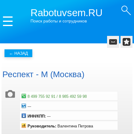
Rabotuvsem.RU
Поиск работы и сотрудников
Респект - М (Москва)
8 499 755 92 91 / 8 985 492 59 98
---
ИНН/КПП:
---
Руководитель:
Валентина Петрова