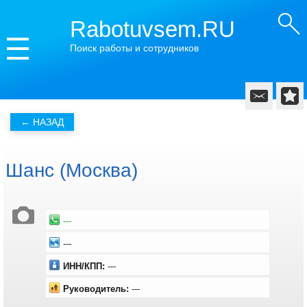
Rabotuvsem.RU
Поиск работы и сотрудников
Шанс (Москва)
---
---
ИНН/КПП:
---
Руководитель:
---