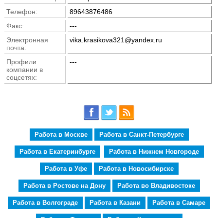
Телефон:
89643876486
Факс:
---
Электронная
vika.krasikova321@yandex.ru
почта:
Профили
---
компании в
соцсетях:
Работа в Москве
Работа в Санкт-Петербурге
Работа в Екатеринбурге
Работа в Нижнем Новгороде
Работа в Уфе
Работа в Новосибирске
Работа в Ростове на Дону
Работа во Владивостоке
Работа в Волгограде
Работа в Казани
Работа в Самаре