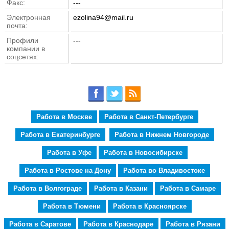
Факс:
---
Электронная
ezolina94@mail.ru
почта:
Профили
---
компании в
соцсетях:
Работа в Москве
Работа в Санкт-Петербурге
Работа в Екатеринбурге
Работа в Нижнем Новгороде
Работа в Уфе
Работа в Новосибирске
Работа в Ростове на Дону
Работа во Владивостоке
Работа в Волгограде
Работа в Казани
Работа в Самаре
Работа в Тюмени
Работа в Красноярске
Работа в Саратове
Работа в Краснодаре
Работа в Рязани