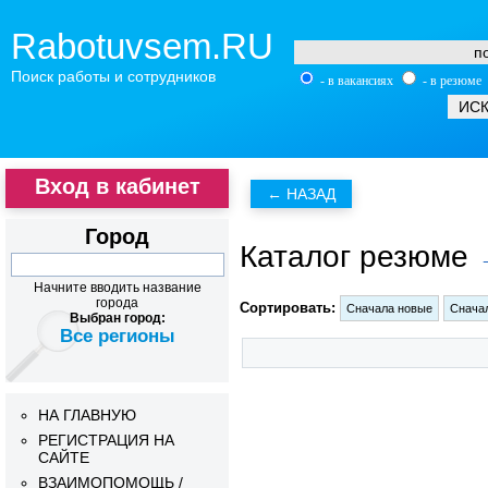
Rabotuvsem.RU
Поиск работы и сотрудников
- в вакансиях
- в резюме
Вход в кабинет
Город
Каталог резюме
→
Начните вводить название
города
Сортировать:
Выбран город:
Все регионы
НА ГЛАВНУЮ
РЕГИСТРАЦИЯ НА
САЙТЕ
ВЗАИМОПОМОЩЬ /