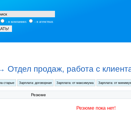
- в компаниях
- в агенствах
 Отдел продаж, работа с клиент
Резюме
Резюме пока нет!