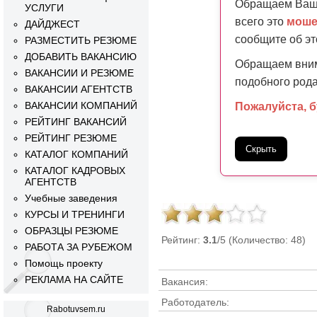
Обращаем Ваше
УСЛУГИ
всего это
моше
ДАЙДЖЕСТ
сообщите об э
РАЗМЕСТИТЬ РЕЗЮМЕ
ДОБАВИТЬ ВАКАНСИЮ
Обращаем вним
ВАКАНСИИ И РЕЗЮМЕ
подобного рода
ВАКАНСИИ АГЕНТСТВ
ВАКАНСИИ КОМПАНИЙ
Пожалуйста, 
РЕЙТИНГ ВАКАНСИЙ
РЕЙТИНГ РЕЗЮМЕ
Скрыть
КАТАЛОГ КОМПАНИЙ
КАТАЛОГ КАДРОВЫХ
АГЕНТСТВ
Учебные заведения
КУРСЫ И ТРЕНИНГИ
ОБРАЗЦЫ РЕЗЮМЕ
Рейтинг:
3.1
/5 (Количество: 48)
РАБОТА ЗА РУБЕЖОМ
Помощь проекту
РЕКЛАМА НА САЙТЕ
Вакансия:
Работодатель:
Rabotuvsem.ru