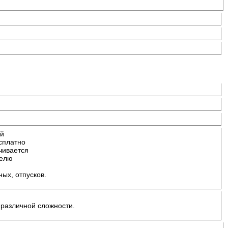
ей
сплатно
чивается
делю
ых, отпусков.
 различной сложности.