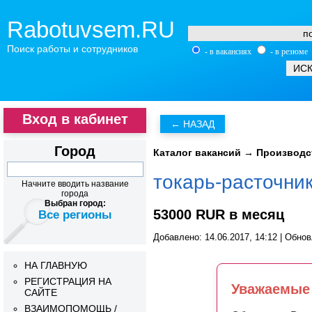
Rabotuvsem.RU
Поиск работы и сотрудников
- в вакансиях
- в резюме
Вход в кабинет
Город
Каталог вакансий
→
Производс
токарь-расточни
Начните вводить название
города
Выбран город:
53000 RUR в месяц
Все регионы
Добавлено: 14.06.2017, 14:12 | Обнов
НА ГЛАВНУЮ
РЕГИСТРАЦИЯ НА
Уважаемые 
САЙТЕ
ВЗАИМОПОМОЩЬ /