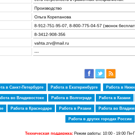
Производство
Ольга Корепанова
8-912-751-95-07, 8-800-775-04-57 (звонок беспла
8-3412-908-356
vahta.zrv@mail.ru
---
та в Санкт-Петербурге
Работа в Екатеринбурге
Работа в Ниж
абота во Владивостоке
Работа в Волгограде
Работа в Казани
ве
Работа в Краснодаре
Работа в Рязани
Работа во Владим
Работа в других городах России
Техническая поддержка:
Режим работы: 10:00 - 19:00 Пн-