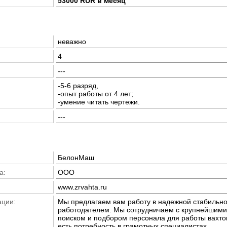
53000 RUR в месяц
неважно
4
---
-5-6 разряд,
-опыт работы от 4 лет;
-умение читать чертежи.
---
БелонМаш
а:
ООО
www.zrvahta.ru
ации:
Мы предлагаем вам работу в надежной стабильн
работодателем. Мы сотрудничаем с крупнейшими
поиском и подбором персонала для работы вахтов
есть потребность в грамотных специалистах.