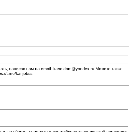
ть, написав нам на email: kanc.dom@yandex.ru Можете также
s://t.me/kanjobss
ть по сборке, логистике и дистрибуции канцелярской продукции