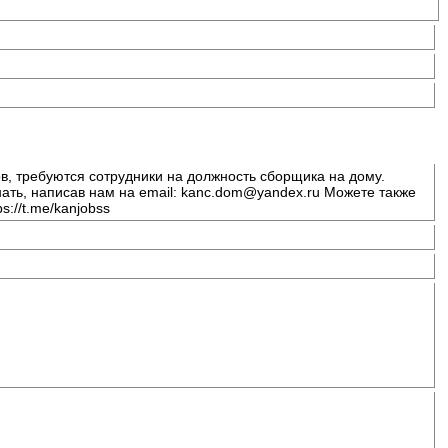
в, требуются сотрудники на должность сборщика на дому.
ть, написав нам на email: kanc.dom@yandex.ru Можете также
s://t.me/kanjobss