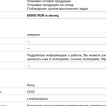
Упаковка готовой продукции
Отправка продукции на склад
Соблюдение сроков выполнения задач
60000 RUR в месяц
неважно
---
---
Подробную информацию о работе, Вы можете узна
написать нам в телеграмм, ссылка телеграмм: http
---
Канц
а:
ООО
t.me/kanjobss
ации:
Компания осуществляет коммерческую деятельнос