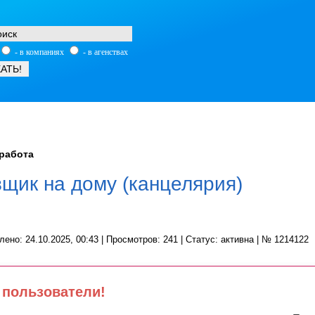
- в компаниях
- в агенствах
работа
вщик на дому (канцелярия)
лено: 24.10.2025, 00:43 | Просмотров: 241 | Статус: активна | № 1214122
пользователи!