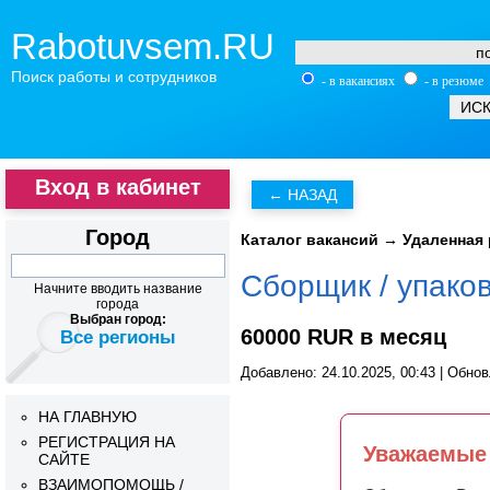
Rabotuvsem.RU
Поиск работы и сотрудников
- в вакансиях
- в резюме
Вход в кабинет
Город
Каталог вакансий
→
Удаленная 
Сборщик / упако
Начните вводить название
города
Выбран город:
60000 RUR в месяц
Все регионы
Добавлено: 24.10.2025, 00:43 | Обнов
НА ГЛАВНУЮ
РЕГИСТРАЦИЯ НА
Уважаемые 
САЙТЕ
ВЗАИМОПОМОЩЬ /