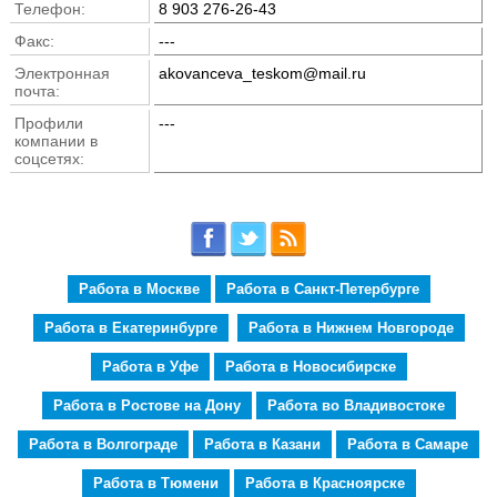
Телефон:
8 903 276-26-43
Факс:
---
Электронная
akovanceva_teskom@mail.ru
почта:
Профили
---
компании в
соцсетях:
Работа в Москве
Работа в Санкт-Петербурге
Работа в Екатеринбурге
Работа в Нижнем Новгороде
Работа в Уфе
Работа в Новосибирске
Работа в Ростове на Дону
Работа во Владивостоке
Работа в Волгограде
Работа в Казани
Работа в Самаре
Работа в Тюмени
Работа в Красноярске